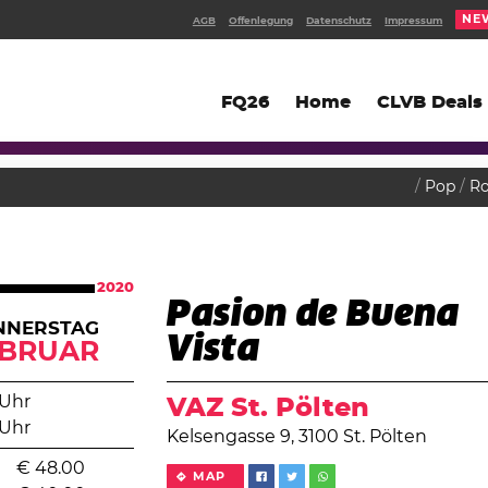
NE
AGB
Offenlegung
Datenschutz
Impressum
FQ26
Home
CLVB Deals
Pop
R
2020
Pasion de Buena
NNERSTAG
Vista
EBRUAR
 Uhr
VAZ St. Pölten
 Uhr
Kelsengasse 9, 3100 St. Pölten
€
48.00
MAP