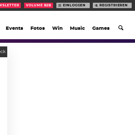
WSLETTER
VOLUME B2B
EINLOGGEN
REGISTRIEREN
Events
Fotos
Win
Music
Games
ock