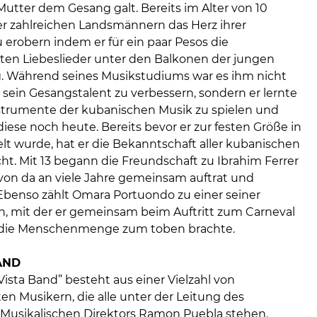
Mutter dem Gesang galt. Bereits im Alter von 10
 er zahlreichen Landsmännern das Herz ihrer
 erobern indem er für ein paar Pesos die
ten Liebeslieder unter den Balkonen der jungen
. Während seines Musikstudiums war es ihm nicht
 sein Gesangstalent zu verbessern, sondern er lernte
nstrumente der kubanischen Musik zu spielen und
iese noch heute. Bereits bevor er zur festen Größe in
lt wurde, hat er die Bekanntschaft aller kubanischen
ht. Mit 13 begann die Freundschaft zu Ibrahim Ferrer
von da an viele Jahre gemeinsam auftrat und
 Ebenso zählt Omara Portuondo zu einer seiner
, mit der er gemeinsam beim Auftritt zum Carneval
o die Menschenmenge zum toben brachte.
AND
ista Band” besteht aus einer Vielzahl von
n Musikern, die alle unter der Leitung des
usikalischen Direktors Ramon Puebla stehen.