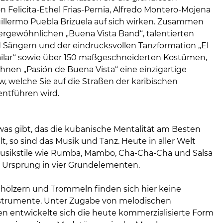
 Felicita-Ethel Frias-Pernia, Alfredo Montero-Mojena
illermo Puebla Brizuela auf sich wirken. Zusammen
ergewöhnlichen „Buena Vista Band“, talentierten
Sängern und der eindrucksvollen Tanzformation „El
ilar“ sowie über 150 maßgeschneiderten Kostümen,
Ihnen „Pasión de Buena Vista“ eine einzigartige
 welche Sie auf die Straßen der karibischen
entführen wird.
as gibt, das die kubanische Mentalität am Besten
t, so sind das Musik und Tanz. Heute in aller Welt
sikstile wie Rumba, Mambo, Cha-Cha-Cha und Salsa
 Ursprung in vier Grundelementen.
hölzern und Trommeln finden sich hier keine
strumente. Unter Zugabe von melodischen
n entwickelte sich die heute kommerzialisierte Form