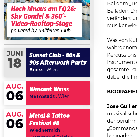
Bei dem „Tr
Hoch hinaus am FQ26:
Balladen. Di
Sky Gondel & 360°-
verändert u
Video-Rooftop-Stage
Musiker wie
powered by Raiffeisen Club
Was von Kub
wahrgenomme
JUNI
Percussions
Sunset Club - 80s &
18
Instrumentat
90s Afterwork Party
gesamte Pal
Bricks
, Wien
dabei die F
AUG.
Wincent Weiss
BIOGRAFIE
06
METAStadt
, Wien
Jose Guille
AUG.
musikalische
Metal & Tattoo
06
der berühmt
Festival #8
„Commandant
Wiednermichl
,
begnadeter 