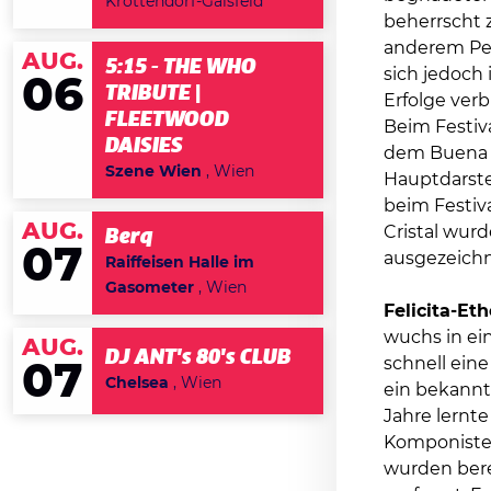
Krottendorf-Gaisfeld
beherrscht z
anderem Perc
AUG.
5:15 - THE WHO
sich jedoch
06
TRIBUTE |
Erfolge ver
FLEETWOOD
Beim Festiv
DAISIES
dem Buena V
Szene Wien
, Wien
Hauptdarstel
beim Festiv
AUG.
Cristal wur
Berq
07
ausgezeichn
Raiffeisen Halle im
Gasometer
, Wien
Felicita-Et
wuchs in ein
AUG.
DJ ANT's 80's CLUB
schnell eine
07
Chelsea
, Wien
ein bekannte
Jahre lernt
Komponisten
wurden bere