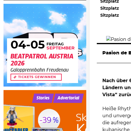
Sitzplatz
Sitzplatz
Sitzplatz
04
-05
FREITAG
SEPTEMBER
Pasion de 
BEATPATROL AUSTRIA
2026
Galopprennbahn Freudenau
TICKETS GEWINNEN
Nach über 
Ländern un
Vista“ zurü
Stories
Advertorial
Heiße Rhyth
und unverge
die aufrege
kubanische 