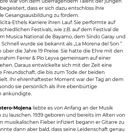
abré war von dem überragendem Talent der jungen
begeistert, dass er sich dazu entschloss ihre
lle Gesangsausbildung zu fördern.
cita-Ethels Karriere ihren Lauf. Sie performte auf
schiedlichen Festivals, wie z.B. auf dem Festival de
m Musica National de Bayamo, dem Sindo Garay und
 Schnell wurde sie bekannt als „La Morena del Son “
ber die Jahre 19 Preise. Sie hatte die Ehre mit den
rahim Ferrer & Pío Leyva gemeinsam auf einer
hen. Daraus entwickelte sich mit der Zeit eine
e Freundschaft, die bis zum Tode der beiden
elt. Ihr ehrenhaftester Moment war der Tag an dem
ondo sie persönlich als ihre ebenbürtige
n ankündigte.
ntero-Mojena
liebte es von Anfang an der Musik
n zu lauschen. 1939 geboren und bereits im Alten von
 musikalischen Fieber infiziert begann er Gitarre zu
kannte dann aber bald, dass seine Leidenschaft genau