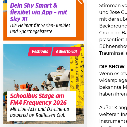
Dein Sky Smart &
Stimmen von
flexibel via App – mit
und Jose Gu
Sky X!
mit der auß
Die Heimat für Serien-Junkies
Background 
und Sportbegeisterte
Grupo de Ba
präsentiert 
Bühnenshow,
Festivals
Advertorial
Trauminsel 
DIE SHOW
Wenn es etw
widerspiegel
bekannte Mu
haben ihren
Schoolbus Stage am
FM4 Frequency 2026
Außer Klang
Mit Live-Acts und DJ-Line-up
weiteren In
powered by Raiffeisen Club
Instrumente