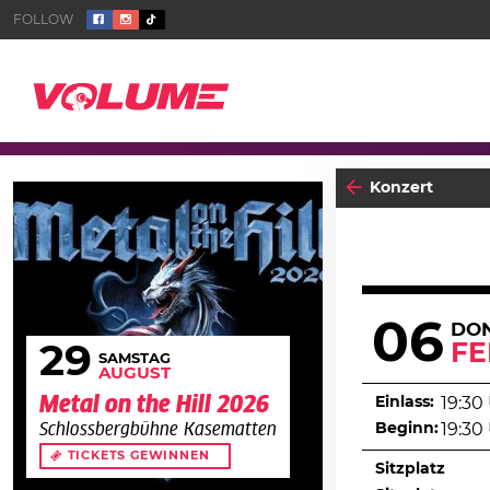
Konzert
06
DO
F
29
SAMSTAG
AUGUST
Metal on the Hill 2026
Einlass:
19:30
Beginn:
19:30
Schlossbergbühne Kasematten
TICKETS GEWINNEN
Sitzplatz