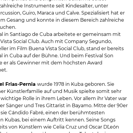
ahlreiche Instrumente seit Kindesalter, unter
ussion, Guiro, Maraca und Calve. Spezialisiert hat er
 im Gesang und konnte in diesem Bereich zahlreiche
buchen.
al in Santiago de Cuba arbeitete er gemeinsam mit
ista Social Club. Auch mit Company Segundo,
ler im Film Buena Vista Social Club, stand er bereits
al in Cuba auf der Bühne. Und beim Festival Son
de er als Gewinner mit dem höchsten Award
et.
hel Frias-Pernia
wurde 1978 in Kuba geboren. Sie
er Künstlerfamilie auf und Musik spielte somit sehr
 wichtige Rolle in ihrem Leben. Vor allem ihr Vater war
r Sänger und Tres Gittarist in Bayamo. Mitte der 90er
e sie Cándido Fabré, einen der berühmtesten
 Kubas, bei einem Auftritt kennen. Seine Songs
its von Künstlern wie Celia Cruz und Oscar D`León