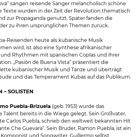
ova“ sangen reisende Sänger melancholisch schöne
e Texte wurden in der Zeit der Revolution thematisch
nd zur Propaganda genutzt. Später fanden die
der zu ihren ursprünglichen Themen zurück.
a-Reisenden heute als kubanische Musik
n wird, ist also eine Synthese afrikanischer
 und Rhythmen mit spanischen Coplas und ihrer
ion. „Pasión de Buena Vista“ präsentiert die
ette kubanischer Musik und Tänze und überträgt
reude und das Temperament Kubas auf das Publikum.
N – SOLISTEN
rmo Puebla-Brizuela
(geb. 1953) wurde das
 Talent bereits in die Wiege gelegt. Sein Großvater,
e Carlos Puebla, schrieb den weltweit bekannten Hit
e Che Guevara“. Sein Bruder, Ramon Puebla, ist ein
Komponist und Songwriter. Guillermo selbst