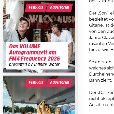
des Rumba 
Festivals
Advertorial
Der „Son“, 
begleitet v
Gitarre, ist
von den Zuc
Jahre. Clav
rasanten Ve
Das VOLUME
hinzu, wie 
Autogrammzelt am
FM4 Frequency 2026
So entsteht
presented by Infinity Water
welches sich
Durcheinande
Bann zieht.
Festivals
Advertorial
Der „Danzon
nicht akzept
Aus ihm ent