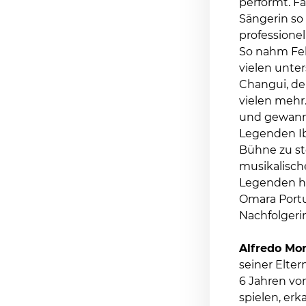
performt. F
Sängerin so 
professione
So nahm Feli
vielen unter
Changui, de
vielen mehr.
und gewann ü
Legenden Ib
Bühne zu ste
musikalisch
Legenden hi
Omara Portu
Nachfolgeri
Alfredo Mo
seiner Elter
6 Jahren vom
spielen, er