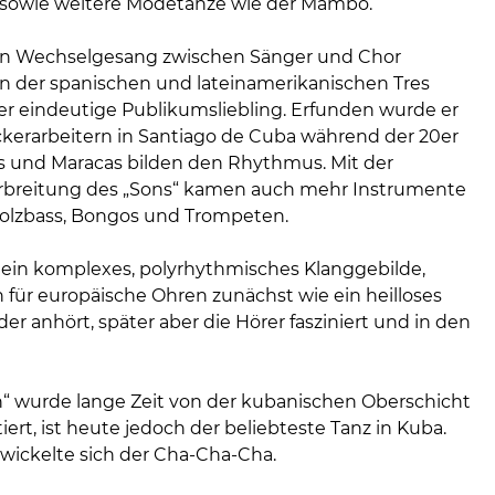
sowie weitere Modetänze wie der Mambo.
ein Wechselgesang zwischen Sänger und Chor
on der spanischen und lateinamerikanischen Tres
 der eindeutige Publikumsliebling. Erfunden wurde er
kerarbeitern in Santiago de Cuba während der 20er
es und Maracas bilden den Rhythmus. Mit der
rbreitung des „Sons“ kamen auch mehr Instrumente
Holzbass, Bongos und Trompeten.
 ein komplexes, polyrhythmisches Klanggebilde,
 für europäische Ohren zunächst wie ein heilloses
r anhört, später aber die Hörer fasziniert und in den
“ wurde lange Zeit von der kubanischen Oberschicht
iert, ist heute jedoch der beliebteste Tanz in Kuba.
wickelte sich der Cha-Cha-Cha.