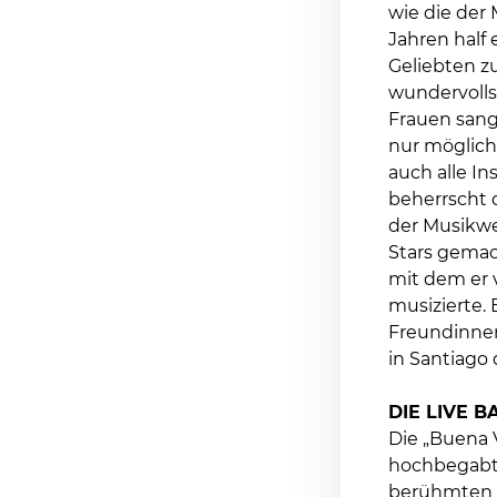
wie die der 
Jahren half
Geliebten zu
wundervolls
Frauen sang
nur möglich
auch alle I
beherrscht d
der Musikwe
Stars gemac
mit dem er 
musizierte.
Freundinnen
in Santiag
DIE LIVE B
Die „Buena V
hochbegabte
berühmten M