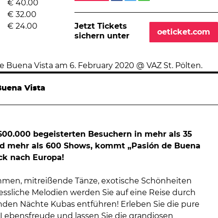
€
40.00
€
32.00
Jetzt Tickets
€
24.00
oeticket.com
sichern unter
Buena Vista
600.000 begeisterten Besuchern in mehr als 35
d mehr als 600 Shows, kommt „Pasión de Buena
ck nach Europa!
men, mitreißende Tänze, exotische Schönheiten
ssliche Melodien werden Sie auf eine Reise durch
nden Nächte Kubas entführen! Erleben Sie die pure
Lebensfreude und lassen Sie die grandiosen