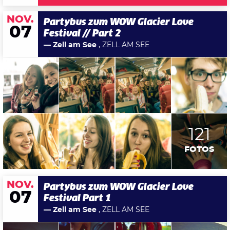
NOV.
Partybus zum WOW Glacier Love
07
Festival // Part 2
— Zell am See
, ZELL AM SEE
121
FOTOS
NOV.
Partybus zum WOW Glacier Love
07
Festival Part 1
— Zell am See
, ZELL AM SEE