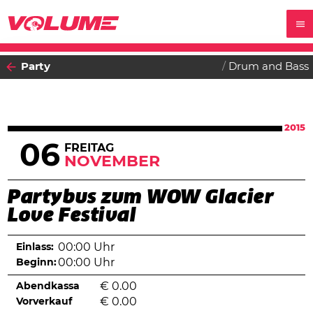
Party
Drum and Bass
2015
06
FREITAG
NOVEMBER
Partybus zum WOW Glacier
Love Festival
Einlass:
00:00 Uhr
Beginn:
00:00 Uhr
Abendkassa
€
0.00
Vorverkauf
€
0.00