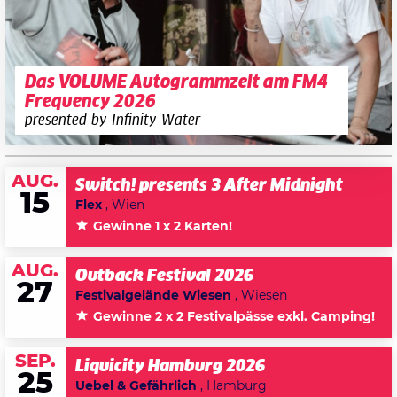
Das VOLUME Autogrammzelt am FM4
Frequency 2026
presented by Infinity Water
AUG.
Switch! presents 3 After Midnight
15
Flex
, Wien
Gewinne 1 x 2 Karten!
AUG.
Outback Festival 2026
27
Festivalgelände Wiesen
, Wiesen
Gewinne 2 x 2 Festivalpässe exkl. Camping!
SEP.
Liquicity Hamburg 2026
25
Uebel & Gefährlich
, Hamburg