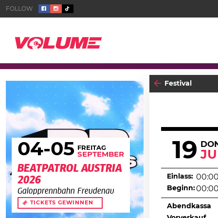
Festival
19
04
-05
DO
FREITAG
JU
SEPTEMBER
BEATPATROL AUSTRIA
Einlass:
00:0
2026
Beginn:
00:0
Galopprennbahn Freudenau
TICKETS GEWINNEN
Abendkassa