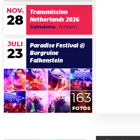
NOV.
Transmission
28
Netherlands 2026
Gelredome
, Arnhem
JULI
Paradise Festival @
23
Burgruine
Falkenstein
163
FOTOS