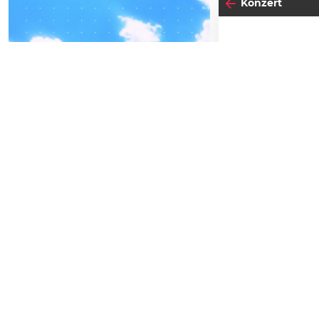
Konzert
04
-05
19
DO
FREITAG
SEPTEMBER
JU
BEATPATROL AUSTRIA
2026
Einlass:
20:00
Beginn:
20:00
Galopprennbahn Freudenau
TICKETS GEWINNEN
Abendkassa
Vorverkauf
Festivals
Advertorial
Gewi
Letzte Chanc
Die glückli