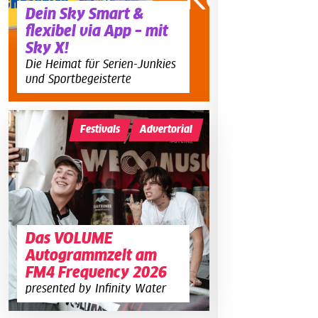
Dein Sky Smart &
flexibel via App – mit
Sky X!
Die Heimat für Serien-Junkies
und Sportbegeisterte
Festivals
Advertorial
Das VOLUME
Autogrammzelt am
FM4 Frequency 2026
presented by Infinity Water