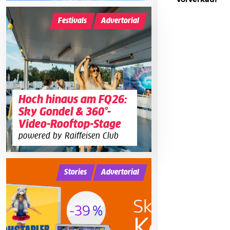
Vorverkauf
Festivals
Advertorial
Hoch hinaus am FQ26:
Sky Gondel & 360°-
Video-Rooftop-Stage
powered by Raiffeisen Club
Stories
Advertorial