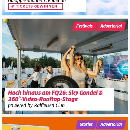
Galopprennbahn Freudenau
TICKETS GEWINNEN
Festivals
Advertorial
Hoch hinaus am FQ26: Sky Gondel &
360°-Video-Rooftop-Stage
powered by Raiffeisen Club
Stories
Advertorial