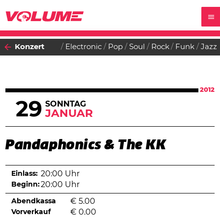
Konzert
Electronic
Pop
Soul
Rock
Funk
Jazz
2012
29
SONNTAG
JANUAR
Pandaphonics & The KK
Einlass:
20:00 Uhr
Beginn:
20:00 Uhr
Abendkassa
€
5.00
Vorverkauf
€
0.00