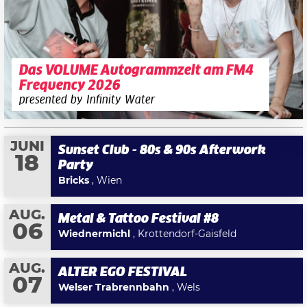
Das VOLUME Autogrammzelt am FM4
Frequency 2026
presented by Infinity Water
JUNI
Sunset Club - 80s & 90s Afterwork
18
Party
Bricks
, Wien
AUG.
Metal & Tattoo Festival #8
06
Wiednermichl
, Krottendorf-Gaisfeld
AUG.
ALTER EGO FESTIVAL
07
Welser Trabrennbahn
, Wels