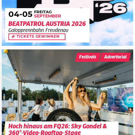
FREITAG
04
-05
SEPTEMBER
BEATPATROL AUSTRIA 2026
Galopprennbahn Freudenau
TICKETS GEWINNEN
Festivals
Advertorial
Hoch hinaus am FQ26: Sky Gondel &
360°-Video-Rooftop-Stage