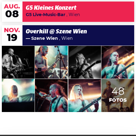
AUG.
G5 Kleines Konzert
08
G5 Live-Music-Bar
, Wien
NOV.
Overkill @ Szene Wien
19
— Szene Wien
, Wien
48
FOTOS