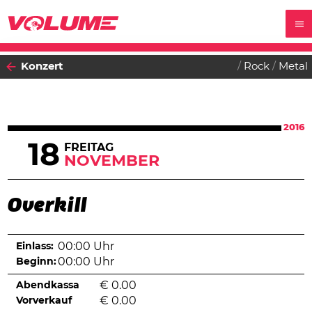
Konzert
Rock
Metal
2016
18
FREITAG
NOVEMBER
Overkill
Einlass:
00:00 Uhr
Beginn:
00:00 Uhr
Abendkassa
€
0.00
Vorverkauf
€
0.00