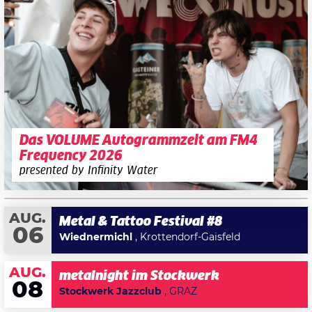
Das VOLUME Autogrammzelt am FM4
Frequency 2026
presented by Infinity Water
AUG.
Metal & Tattoo Festival #8
06
Wiednermichl
, Krottendorf-Gaisfeld
AUG.
metalnight im Stockwerk
08
Stockwerk Jazzclub
, GRAZ