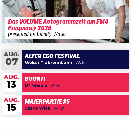
Das VOLUME Autogrammzelt am FM4
Frequency 2026
presented by Infinity Water
AUG.
ALTER EGO FESTIVAL
07
Welser Trabrennbahn
, Wels
AUG.
BOUNTI
13
U4 Vienna
, Wien
AUG.
MAIERPARTIE #5
15
Szene Wien
, Wien