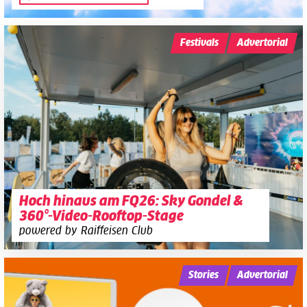
Festivals
Advertorial
Hoch hinaus am FQ26: Sky Gondel &
360°-Video-Rooftop-Stage
powered by Raiffeisen Club
Stories
Advertorial