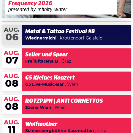
Frequency 2026
presented by Infinity Water
AUG.
Metal & Tattoo Festival #8
06
Wiednermichl
, Krottendorf-Gaisfeld
AUG.
Seiler und Speer
07
Freiluftarena B
, Graz
AUG.
G5 Kleines Konzert
08
G5 Live-Music-Bar
, Wien
AUG.
ROTZPIPN | ANTI CORNETTOS
08
Szene Wien
, Wien
AUG.
Wolfmother
11
Schlossbergbühne Kasematten
, Graz