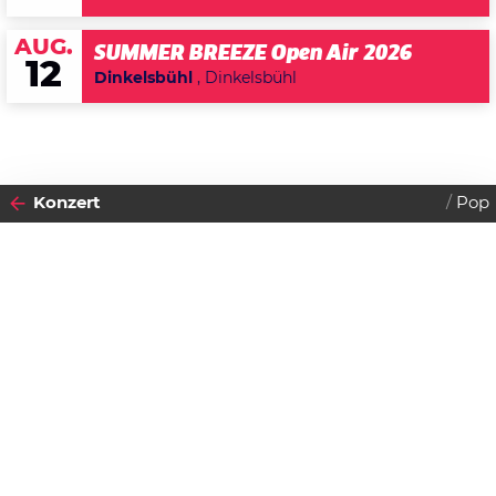
AUG.
SUMMER BREEZE Open Air 2026
12
Dinkelsbühl
, Dinkelsbühl
Konzert
Pop
2011
27
SONNTAG
FEBRUAR
Datenschutzerklärung
Zustimmen
Katy Perry - Ausverkauft!
Einlass:
19:00 Uhr