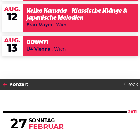
AUG.
Keiko Kamada – Klassische Klänge &
12
japanische Melodien
Frau Mayer
, Wien
AUG.
BOUNTI
13
U4 Vienna
, Wien
Konzert
Rock
2011
27
SONNTAG
FEBRUAR