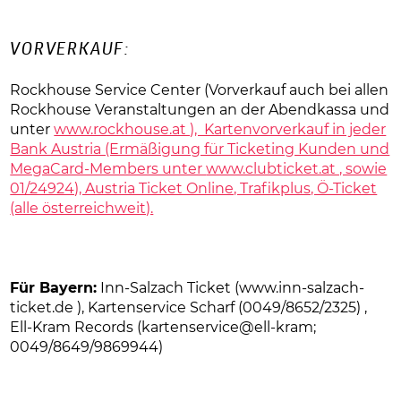
VORVERKAUF:
Rockhouse Service Center (Vorverkauf auch bei allen
Rockhouse Veranstaltungen an der Abendkassa und
unter
www.rockhouse.at ), Kartenvorverkauf in jeder
Bank Austria (Ermäßigung für Ticketing Kunden und
MegaCard-Members unter
www.clubticket.at , sowie
01/24924), Austria Ticket Online, Trafikplus, Ö-Ticket
(alle österreichweit).
Für Bayern:
Inn-Salzach Ticket (
www.inn-salzach-
ticket.de ), Kartenservice Scharf (0049/8652/2325) ,
Ell-Kram Records (kartenservice@ell-kram;
0049/8649/9869944)