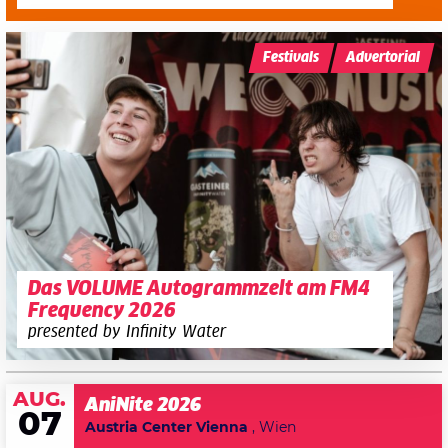
Festivals
Advertorial
Das VOLUME Autogrammzelt am FM4
Frequency 2026
presented by Infinity Water
AUG.
AniNite 2026
07
Austria Center Vienna
, Wien