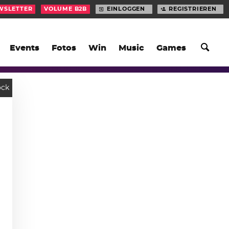
WSLETTER
VOLUME B2B
EINLOGGEN
REGISTRIEREN
Events
Fotos
Win
Music
Games
ock