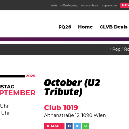
NE
AGB
Offenlegung
Datenschutz
Impressum
FQ26
Home
CLVB Deals
Pop
R
2025
October (U2
MSTAG
Tribute)
PTEMBER
 Uhr
Club 1019
 Uhr
Althanstraße 12, 1090 Wien
MAP