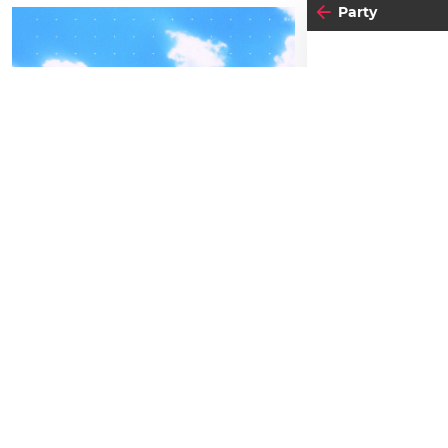
Party
04
-05
FREITAG
SEPTEMBER
BEATPATROL AUSTRIA
13
SA
2026
SE
Galopprennbahn Freudenau
TICKETS GEWINNEN
Einlass:
23:00
Vorverkauf
Festivals
Advertorial