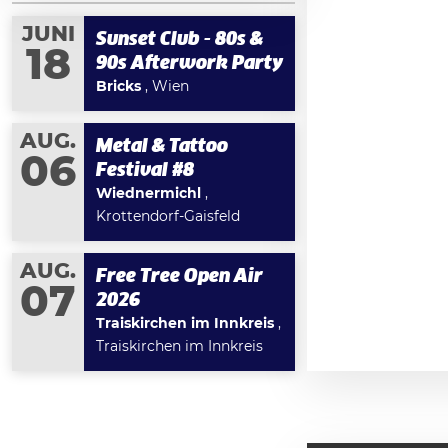
JUNI
Sunset Club - 80s &
18
90s Afterwork Party
Bricks
, Wien
AUG.
Metal & Tattoo
06
Festival #8
Wiednermichl
,
Krottendorf-Gaisfeld
AUG.
Free Tree Open Air
07
2026
Traiskirchen im Innkreis
,
Traiskirchen im Innkreis