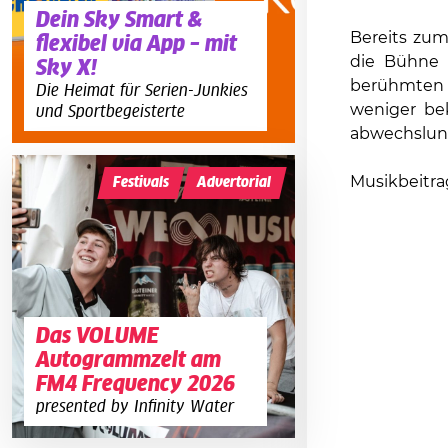
Dein Sky Smart &
Bereits zum
flexibel via App – mit
die Bühne 
Sky X!
berühmten 
Die Heimat für Serien-Junkies
weniger be
und Sportbegeisterte
abwechslun
Musikbeitra
Festivals
Advertorial
Das VOLUME
Autogrammzelt am
FM4 Frequency 2026
presented by Infinity Water