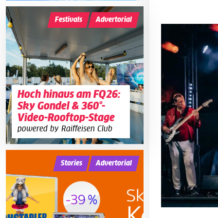
Festivals
Advertorial
Hoch hinaus am FQ26:
Sky Gondel & 360°-
Video-Rooftop-Stage
powered by Raiffeisen Club
Stories
Advertorial