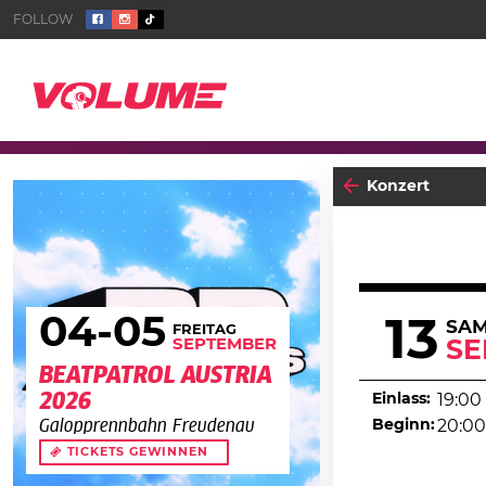
Konzert
04
-05
13
SA
FREITAG
SEPTEMBER
SE
BEATPATROL AUSTRIA
2026
Einlass:
19:00
Beginn:
20:00
Galopprennbahn Freudenau
TICKETS GEWINNEN