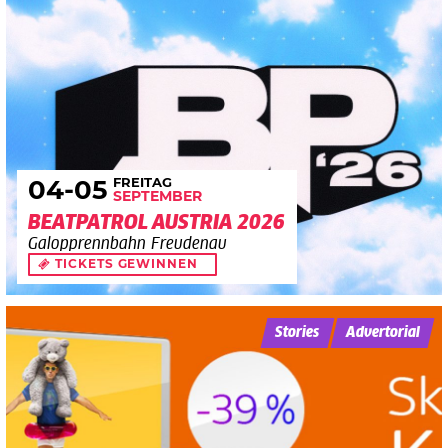
FREITAG
04
-05
SEPTEMBER
BEATPATROL AUSTRIA 2026
Galopprennbahn Freudenau
TICKETS GEWINNEN
Stories
Advertorial