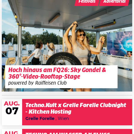
Festivals
Advertorial
Hoch hinaus am FQ26: Sky Gondel &
360°-Video-Rooftop-Stage
powered by Raiffeisen Club
AUG.
Techno.Kult x Grelle Forelle Clubnight
07
- Kitchen Hosting
Grelle Forelle
, Wien
AUG.