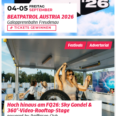
FREITAG
04
-05
SEPTEMBER
BEATPATROL AUSTRIA 2026
Galopprennbahn Freudenau
TICKETS GEWINNEN
Festivals
Advertorial
Hoch hinaus am FQ26: Sky Gondel &
360°-Video-Rooftop-Stage