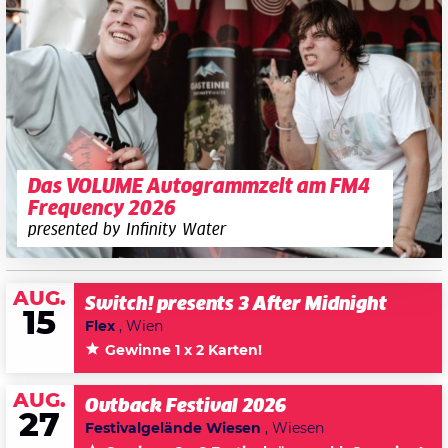
Das VOLUME Autogrammzelt am FM4
Frequency 2026
presented by Infinity Water
AUG.
Switch! presents 3 After Midnight
15
Flex
, Wien
Gewinne 1 x 2 Karten!
AUG.
Outback Festival 2026
27
Festivalgelände Wiesen
, Wiesen