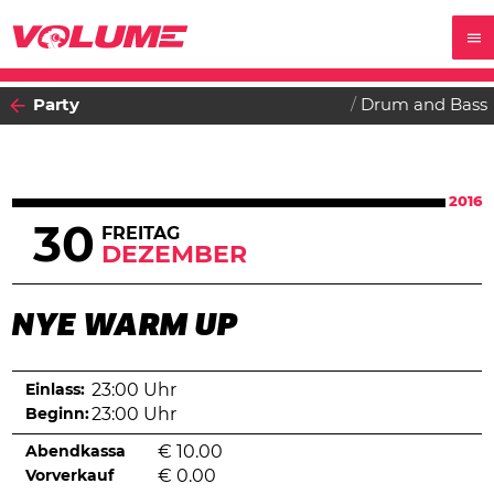
Party
Drum and Bass
2016
30
FREITAG
DEZEMBER
NYE WARM UP
Einlass:
23:00 Uhr
Beginn:
23:00 Uhr
Abendkassa
€
10.00
Vorverkauf
€
0.00