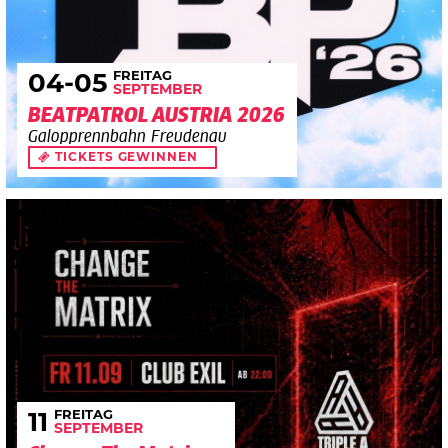
FREITAG
04
-05
SEPTEMBER
BEATPATROL AUSTRIA 2026
Galopprennbahn Freudenau
TICKETS GEWINNEN
FREITAG
11
SEPTEMBER