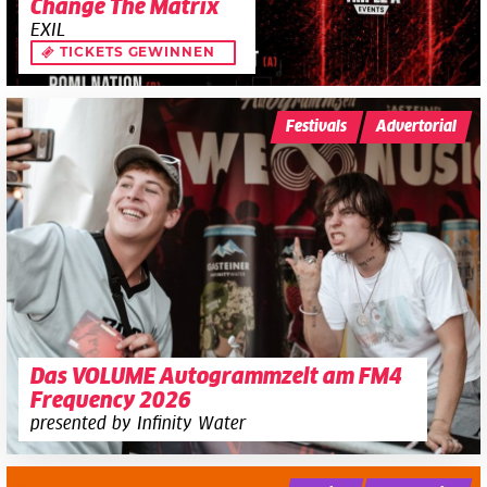
Change The Matrix
EXIL
TICKETS GEWINNEN
Festivals
Advertorial
Das VOLUME Autogrammzelt am FM4
Frequency 2026
presented by Infinity Water