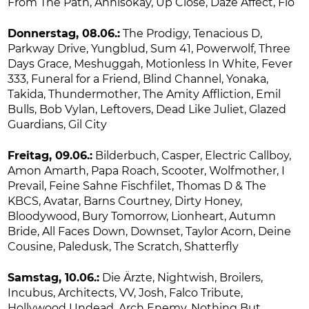
From The Path, Annisokay, Up Close, Daze Affect, Fio
Donnerstag, 08.06.:
The Prodigy, Tenacious D,
Parkway Drive, Yungblud, Sum 41, Powerwolf, Three
Days Grace, Meshuggah, Motionless In White, Fever
333, Funeral for a Friend, Blind Channel, Yonaka,
Takida, Thundermother, The Amity Affliction, Emil
Bulls, Bob Vylan, Leftovers, Dead Like Juliet, Glazed
Guardians, Gil City
Freitag, 09.06.:
Bilderbuch, Casper, Electric Callboy,
Amon Amarth, Papa Roach, Scooter, Wolfmother, I
Prevail, Feine Sahne Fischfilet, Thomas D & The
KBCS, Avatar, Barns Courtney, Dirty Honey,
Bloodywood, Bury Tomorrow, Lionheart, Autumn
Bride, All Faces Down, Downset, Taylor Acorn, Deine
Cousine, Paledusk, The Scratch, Shatterfly
Samstag, 10.06.:
Die Ärzte, Nightwish, Broilers,
Incubus, Architects, VV, Josh, Falco Tribute,
Hollywood Undead, Arch Enemy, Nothing But