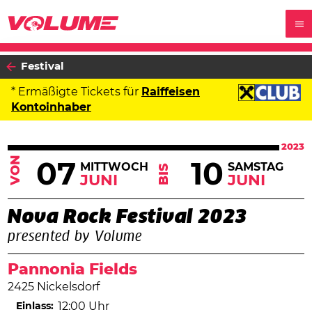
Festival
* Ermäßigte Tickets für
Raiffeisen
Kontoinhaber
2023
VON
07
10
MITTWOCH
SAMSTAG
BIS
JUNI
JUNI
Nova Rock Festival 2023
presented by Volume
Pannonia Fields
2425 Nickelsdorf
Einlass:
12:00 Uhr