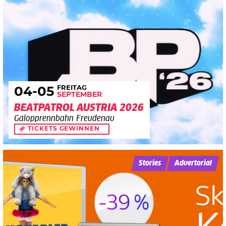
FREITAG
04
-05
SEPTEMBER
BEATPATROL AUSTRIA 2026
Galopprennbahn Freudenau
TICKETS GEWINNEN
Stories
Advertorial