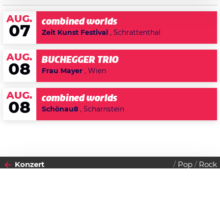
AUG.
combined worlds
07
Zeit Kunst Festival
, Schrattenthal
AUG.
BUCHEGGER TRIO
08
Frau Mayer
, Wien
AUG.
combined worlds
08
Schönau8
, Scharnstein
Konzert
Pop
Rock
2019
Datenschutzerklärung