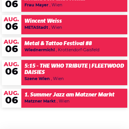
06
Frau Mayer
, Wien
AUG.
Wincent Weiss
06
METAStadt
, Wien
AUG.
Metal & Tattoo Festival #8
06
Wiednermichl
, Krottendorf-Gaisfeld
AUG.
5:15 - THE WHO TRIBUTE | FLEETWOOD
06
DAISIES
Szene Wien
, Wien
AUG.
1. Summer Jazz am Matzner Markt
06
Matzner Markt
, Wien