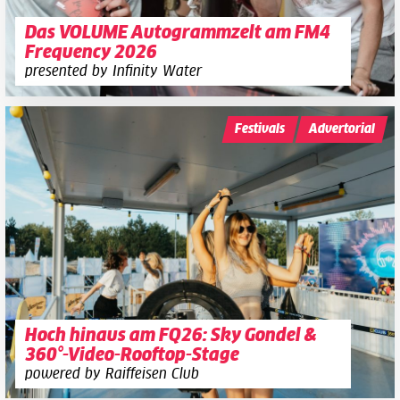
Das VOLUME Autogrammzelt am FM4
Frequency 2026
presented by Infinity Water
Festivals
Advertorial
Hoch hinaus am FQ26: Sky Gondel &
360°-Video-Rooftop-Stage
powered by Raiffeisen Club