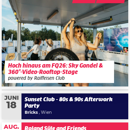
Hoch hinaus am FQ26: Sky Gondel &
360°-Video-Rooftop-Stage
powered by Raiffeisen Club
JUNI
Sunset Club - 80s & 90s Afterwork
18
Party
Bricks
, Wien
AUG.
Roland Süle and Friends