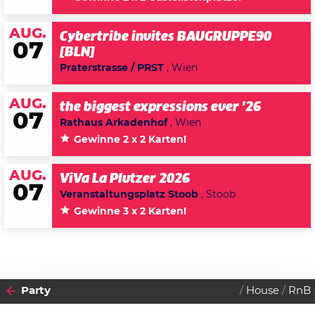
AUG.
Cybertribe invites BAUGRUPPE90
07
[BLN]
Praterstrasse / PRST
, Wien
AUG.
the biggest expressions ever '26
07
Rathaus Arkadenhof
, Wien
Gewinne 2 x 2 Karten!
AUG.
ViVa La Plutzer 2026
07
Veranstaltungsplatz Stoob
, Stoob
Gewinne 3 x 2 Karten!
Party
House
RnB