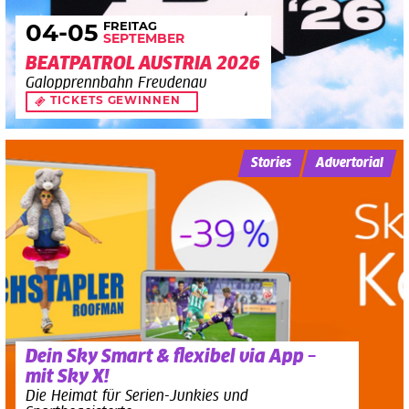
FREITAG
04
-05
SEPTEMBER
BEATPATROL AUSTRIA 2026
Galopprennbahn Freudenau
TICKETS GEWINNEN
Stories
Advertorial
Dein Sky Smart & flexibel via App –
mit Sky X!
Die Heimat für Serien-Junkies und