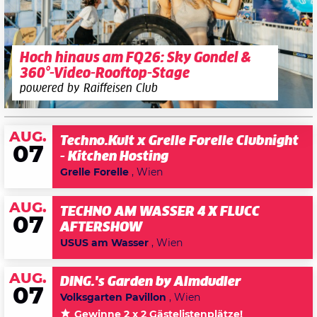
Hoch hinaus am FQ26: Sky Gondel &
360°-Video-Rooftop-Stage
powered by Raiffeisen Club
AUG.
Techno.Kult x Grelle Forelle Clubnight
07
- Kitchen Hosting
Grelle Forelle
, Wien
AUG.
TECHNO AM WASSER 4 X FLUCC
07
AFTERSHOW
USUS am Wasser
, Wien
AUG.
DING.'s Garden by Almdudler
07
Volksgarten Pavillon
, Wien
Gewinne 2 x 2 Gästelistenplätze!