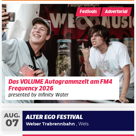
Festivals
Advertorial
Das VOLUME Autogrammzelt am FM4
Frequency 2026
presented by Infinity Water
AUG.
ALTER EGO FESTIVAL
07
Welser Trabrennbahn
, Wels