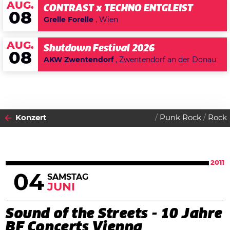
AUG.
CONTRAST x TECHNO ENTGLEIST
08
Grelle Forelle
, Wien
AUG.
Shutdown Festival 2026
08
AKW Zwentendorf
, Zwentendorf an der Donau
Konzert
Punk Rock
Rock
2011
04
SAMSTAG
JUNI
Sound of the Streets - 10 Jahre
BF Concerts Vienna