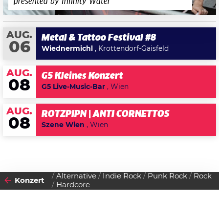
presented by Infinity Water
AUG.
Metal & Tattoo Festival #8
06
Wiednermichl
, Krottendorf-Gaisfeld
AUG.
G5 Kleines Konzert
08
G5 Live-Music-Bar
, Wien
AUG.
ROTZPIPN | ANTI CORNETTOS
08
Szene Wien
, Wien
Alternative
Indie Rock
Punk Rock
Rock
Konzert
Hardcore