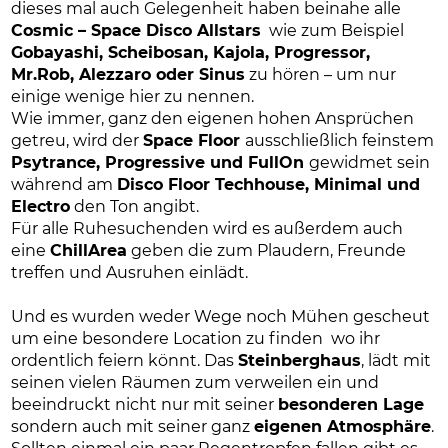
dieses mal auch Gelegenheit haben beinahe alle
Cosmic – Space Disco Allstars
wie zum Beispiel
Gobayashi, Scheibosan, Kajola, Progressor,
Mr.Rob, Alezzaro oder Sinus
zu hören – um nur
einige wenige hier zu nennen.
Wie immer, ganz den eigenen hohen Ansprüchen
getreu, wird der
Space Floor
ausschließlich feinstem
Psytrance, Progressive und FullOn
gewidmet sein
während am
Disco Floor Techhouse, Minimal und
Electro
den Ton angibt.
Für alle Ruhesuchenden wird es außerdem auch
eine
ChillArea
geben die zum Plaudern, Freunde
treffen und Ausruhen einlädt.
Und es wurden weder Wege noch Mühen gescheut
um eine besondere Location zu finden
wo ihr
ordentlich feiern könnt. Das
Steinberghaus
, lädt mit
seinen vielen Räumen zum verweilen ein und
beeindruckt nicht nur mit seiner
besonderen Lage
sondern auch mit seiner ganz
eigenen Atmosphäre
.