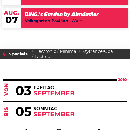
AUG.
DING.'s Garden by Almdudler
07
Volksgarten Pavillon
, Wien
Electronic
Minimal
Psytrance/Goa
Specials
Techno
2010
VON
03
FREITAG
SEPTEMBER
05
SONNTAG
BIS
SEPTEMBER