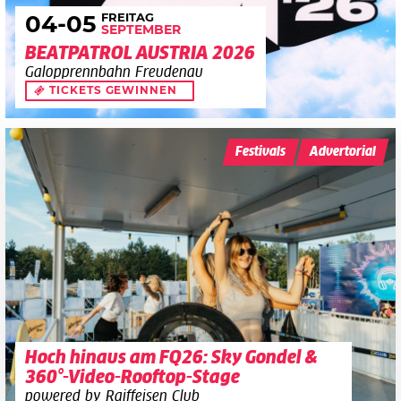
FREITAG
04
-05
SEPTEMBER
BEATPATROL AUSTRIA 2026
Galopprennbahn Freudenau
TICKETS GEWINNEN
Festivals
Advertorial
Hoch hinaus am FQ26: Sky Gondel &
360°-Video-Rooftop-Stage
powered by Raiffeisen Club