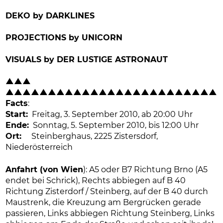
DEKO by DARKLINES
PROJECTIONS by UNICORN
VISUALS by DER LUSTIGE ASTRONAUT
▲
▲
▲
▲
▲
▲
▲
▲
▲
▲
▲
▲
▲
▲
▲
▲
▲
▲
▲
▲
▲
▲
▲
▲
▲
▲
▲
▲
Facts
:
Start:
Freitag, 3. September 2010, ab 20:00 Uhr
Ende:
Sonntag, 5. September 2010, bis 12:00 Uhr
Ort:
Steinberghaus, 2225 Zistersdorf,
Niederösterreich
Anfahrt (von Wien
):
A5 oder B7 Richtung Brno (A5
endet bei Schrick), Rechts abbiegen auf B 40
Richtung Zisterdorf / Steinberg, auf der B 40 durch
Maustrenk, die Kreuzung am Bergrücken gerade
passieren, Links abbiegen Richtung Steinberg, Links