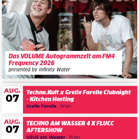
Das VOLUME Autogrammzelt am FM4
Frequency 2026
presented by Infinity Water
AUG.
Techno.Kult x Grelle Forelle Clubnight
07
- Kitchen Hosting
Grelle Forelle
, Wien
AUG.
TECHNO AM WASSER 4 X FLUCC
07
AFTERSHOW
USUS am Wasser
, Wien