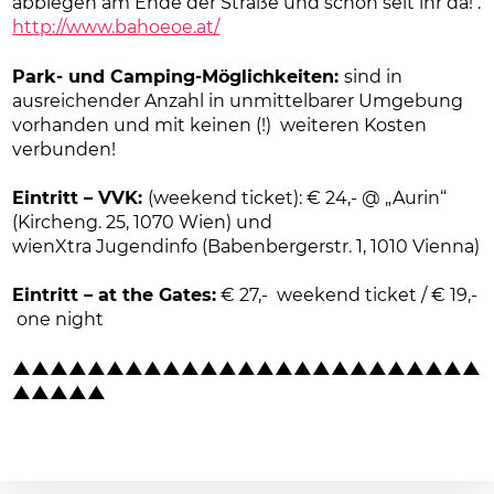
abbiegen am Ende der Straße und schon seit ihr da! .
http://www.bahoeoe.at/
Park- und Camping-Möglichkeiten:
sind in
ausreichender Anzahl in unmittelbarer Umgebung
vorhanden und mit keinen (!)
weiteren Kosten
verbunden!
Eintritt – VVK:
(weekend ticket):
€
24,- @ „Aurin“
(Kircheng. 25, 1070 Wien) und
wienXtra Jugendinfo (Babenbergerstr. 1, 1010 Vienna)
Eintritt – at the Gates:
€
27,- weekend ticket /
€
19,-
one night
▲
▲
▲
▲
▲
▲
▲
▲
▲
▲
▲
▲
▲
▲
▲
▲
▲
▲
▲
▲
▲
▲
▲
▲
▲
▲
▲
▲
▲
▲