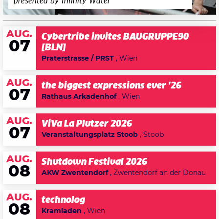
presented by Infinity Water
AUG.
Cybertribe invites BAUGRUPPE90
07
[BLN]
Praterstrasse / PRST
, Wien
AUG.
the biggest expressions ever '26
07
Rathaus Arkadenhof
, Wien
AUG.
ViVa La Plutzer 2026
07
Veranstaltungsplatz Stoob
, Stoob
AUG.
Shutdown Festival 2026
08
AKW Zwentendorf
, Zwentendorf an der Donau
AUG.
technolog
08
Kramladen
, Wien