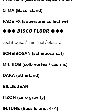
G_MA (Bass Island)
FADE FX (supersane collective)
●●●
DISCO FLOOR
●●●
techhouse / minimal / electro
SCHEIBOSAN (scheibosan.at)
MR. ROB (colb vortex / cosmic)
DAKA (otherland)
BILLIE JEAN
ITZON (zero gravity)
IN:TUNE (Bass Island, 4×4)