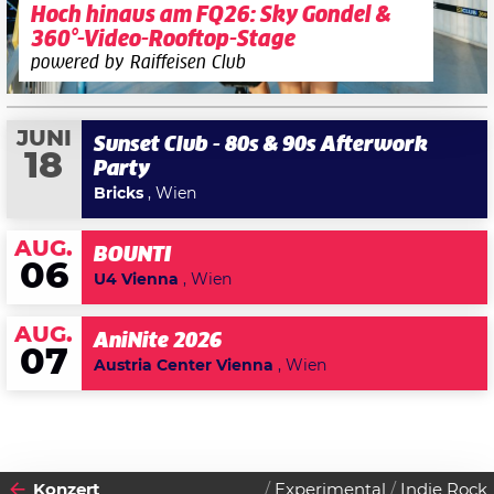
Hoch hinaus am FQ26: Sky Gondel &
360°-Video-Rooftop-Stage
powered by Raiffeisen Club
JUNI
Sunset Club - 80s & 90s Afterwork
18
Party
Bricks
, Wien
AUG.
BOUNTI
06
U4 Vienna
, Wien
AUG.
AniNite 2026
07
Austria Center Vienna
, Wien
Konzert
Experimental
Indie Rock