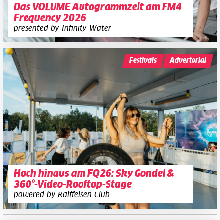
Das VOLUME Autogrammzelt am FM4
Frequency 2026
presented by Infinity Water
Festivals
Advertorial
Hoch hinaus am FQ26: Sky Gondel &
360°-Video-Rooftop-Stage
powered by Raiffeisen Club