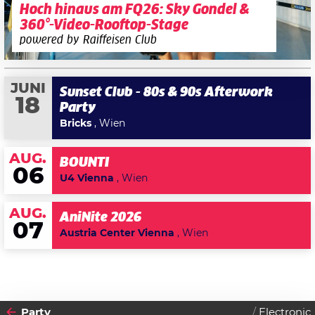
Hoch hinaus am FQ26: Sky Gondel &
360°-Video-Rooftop-Stage
powered by Raiffeisen Club
JUNI
Sunset Club - 80s & 90s Afterwork
18
Party
Bricks
, Wien
AUG.
BOUNTI
06
U4 Vienna
, Wien
AUG.
AniNite 2026
07
Austria Center Vienna
, Wien
Party
Electronic