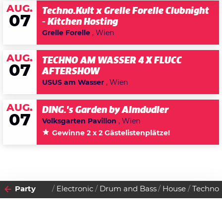
AUG.
Techno.Kult x Grelle Forelle Clubnight
07
- Kitchen Hosting
Grelle Forelle
, Wien
AUG.
TECHNO AM WASSER 4 X FLUCC
07
AFTERSHOW
USUS am Wasser
, Wien
AUG.
DING.'s Garden by Almdudler
07
Volksgarten Pavillon
, Wien
Gewinne 2 x 2 Gästelistenplätze!
Party
Electronic
Drum and Bass
House
Techno