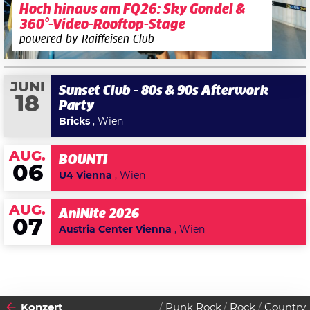
Hoch hinaus am FQ26: Sky Gondel &
360°-Video-Rooftop-Stage
powered by Raiffeisen Club
JUNI
Sunset Club - 80s & 90s Afterwork
18
Party
Bricks
, Wien
AUG.
BOUNTI
06
U4 Vienna
, Wien
AUG.
AniNite 2026
07
Austria Center Vienna
, Wien
Konzert
Punk Rock
Rock
Country