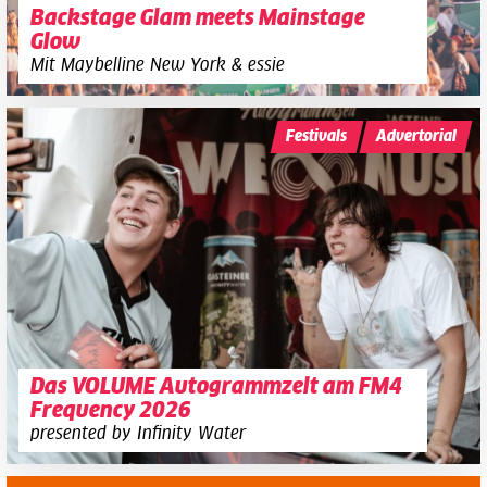
Backstage Glam meets Mainstage
Glow
Mit Maybelline New York & essie
Festivals
Advertorial
Das VOLUME Autogrammzelt am FM4
Frequency 2026
presented by Infinity Water