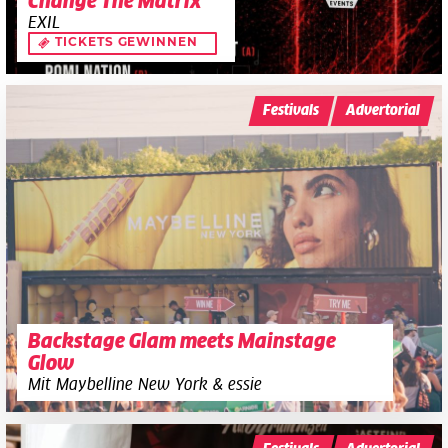
Change The Matrix
EXIL
TICKETS GEWINNEN
Festivals
Advertorial
Backstage Glam meets Mainstage
Glow
Mit Maybelline New York & essie