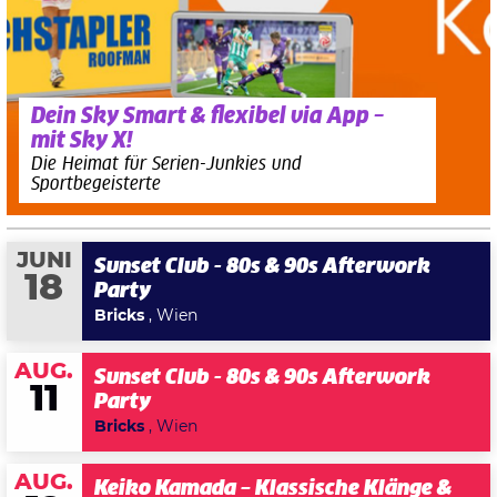
Dein Sky Smart & flexibel via App –
mit Sky X!
Die Heimat für Serien-Junkies und
Sportbegeisterte
JUNI
Sunset Club - 80s & 90s Afterwork
18
Party
Bricks
, Wien
AUG.
Sunset Club - 80s & 90s Afterwork
11
Party
Bricks
, Wien
AUG.
Keiko Kamada – Klassische Klänge &