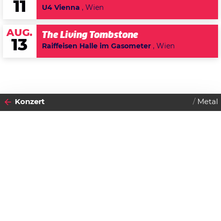
11
U4 Vienna
, Wien
AUG.
The Living Tombstone
13
Raiffeisen Halle im Gasometer
, Wien
Konzert
Metal
2011
13
DONNERSTAG
JANUAR
Datenschutzerklärung
Zustimmen
The Sorrow