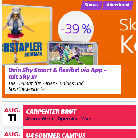
Stories
Advertorial
Dein Sky Smart & flexibel via App –
mit Sky X!
Die Heimat für Serien-Junkies und
Sportbegeisterte
AUG.
CARPENTER BRUT
11
Arena Wien - Open Air
, Wien
AUG.
U4 SOMMER CAMPUS