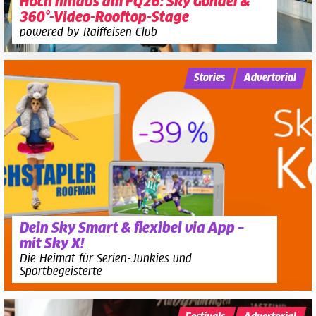
Hoch hinaus am FQ26: Sky Gondel &
360°-Video-Rooftop-Stage
powered by Raiffeisen Club
Stories
Advertorial
Dein Sky Smart & flexibel via App –
mit Sky X!
Die Heimat für Serien-Junkies und
Sportbegeisterte