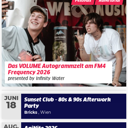
Festivals
Advertorial
Das VOLUME Autogrammzelt am FM4
Frequency 2026
presented by Infinity Water
JUNI
Sunset Club - 80s & 90s Afterwork
18
Party
Bricks
, Wien
AUG.