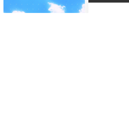
04
-05
FREITAG
SEPTEMBER
04
DO
BEATPATROL AUSTRIA
N
2026
Galopprennbahn Freudenau
Einlass:
19:00
TICKETS GEWINNEN
Beginn:
20:00
Abendkassa
Vorverkauf
Gewi
Letzte Chanc
11
FREITAG