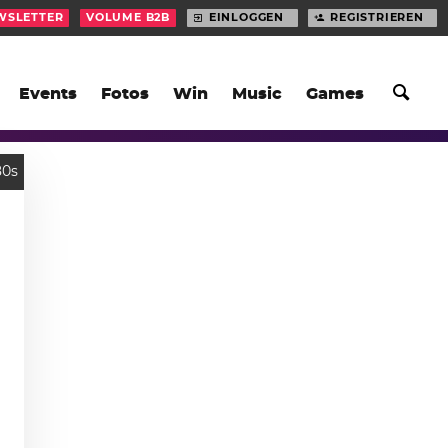
WSLETTER
VOLUME B2B
EINLOGGEN
REGISTRIEREN
Events
Fotos
Win
Music
Games
80s