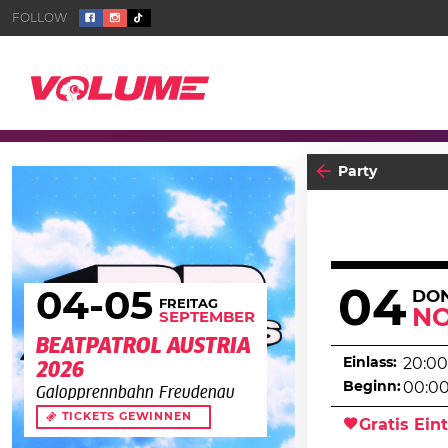
Party
04
04
-05
DO
FREITAG
N
SEPTEMBER
BEATPATROL AUSTRIA
Einlass:
20:00
2026
Beginn:
00:0
Galopprennbahn Freudenau
TICKETS GEWINNEN
Gratis Eint