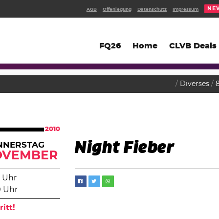
NE
AGB
Offenlegung
Datenschutz
Impressum
FQ26
Home
CLVB Deals
Diverses
2010
Night Fieber
NNERSTAG
OVEMBER
 Uhr
0 Uhr
ritt!