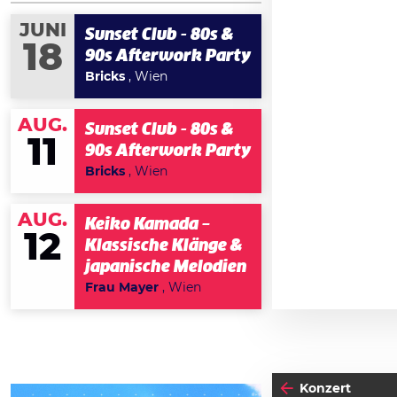
JUNI
Sunset Club - 80s &
18
90s Afterwork Party
Bricks
, Wien
AUG.
Sunset Club - 80s &
11
90s Afterwork Party
Bricks
, Wien
AUG.
Keiko Kamada –
12
Klassische Klänge &
japanische Melodien
Frau Mayer
, Wien
Konzert