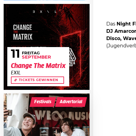
Das
Night F
DJ Amarco
Disco, Wa
(Jugendverb
11
FREITAG
SEPTEMBER
Change The Matrix
EXIL
TICKETS GEWINNEN
Festivals
Advertorial