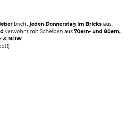
ieber
bricht
jeden Donnerstag im Bricks
aus.
rd
verwöhnt mit Scheiben aus
70ern- und 80ern,
ve & NDW
.
ot!)