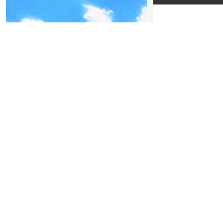
14
04
-05
DO
FREITAG
O
SEPTEMBER
BEATPATROL AUSTRIA
Einlass:
22:00
2026
Beginn:
00:0
Galopprennbahn Freudenau
TICKETS GEWINNEN
Abendkassa
Vorverkauf
Radio Energ
im Platzhi
11
Es hat sich
FREITAG