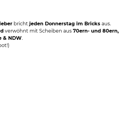
ieber
bricht
jeden Donnerstag im Bricks
aus.
rd
verwöhnt mit Scheiben aus
70ern- und 80ern,
ve & NDW
.
ot!)