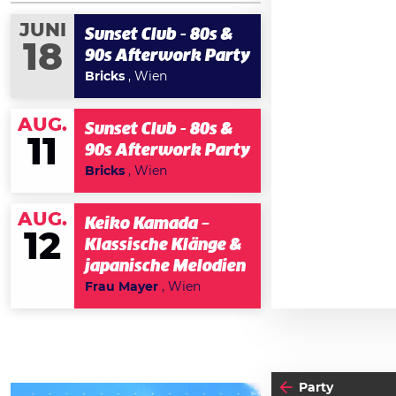
JUNI
Sunset Club - 80s &
18
90s Afterwork Party
Bricks
, Wien
AUG.
Sunset Club - 80s &
11
90s Afterwork Party
Bricks
, Wien
AUG.
Keiko Kamada –
12
Klassische Klänge &
japanische Melodien
Frau Mayer
, Wien
Party