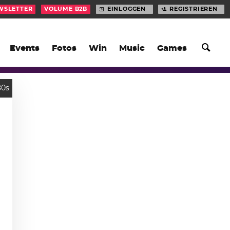
WSLETTER
VOLUME B2B
EINLOGGEN
REGISTRIEREN
Events
Fotos
Win
Music
Games
80s