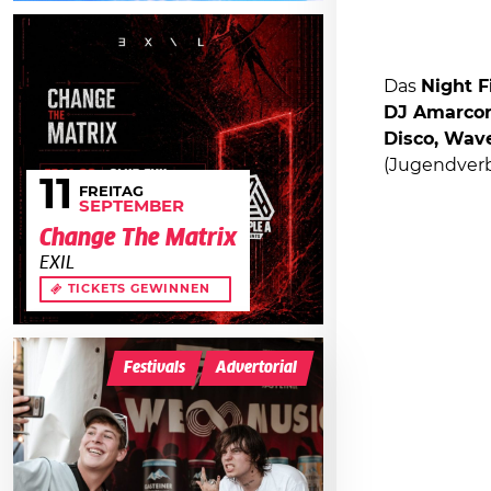
Das
Night F
DJ Amarco
Disco, Wa
(Jugendverb
11
FREITAG
SEPTEMBER
Change The Matrix
EXIL
TICKETS GEWINNEN
Festivals
Advertorial