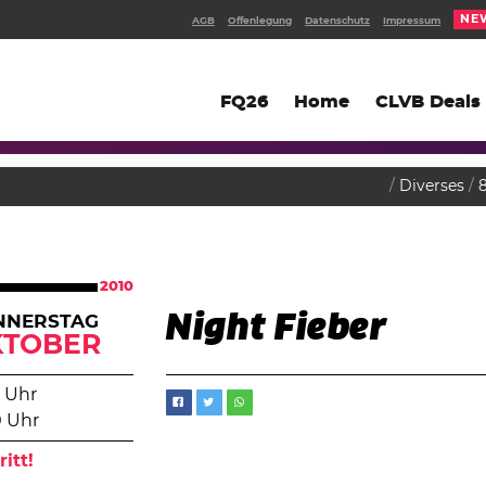
NE
AGB
Offenlegung
Datenschutz
Impressum
FQ26
Home
CLVB Deals
Diverses
2010
Night Fieber
NNERSTAG
KTOBER
 Uhr
0 Uhr
ritt!