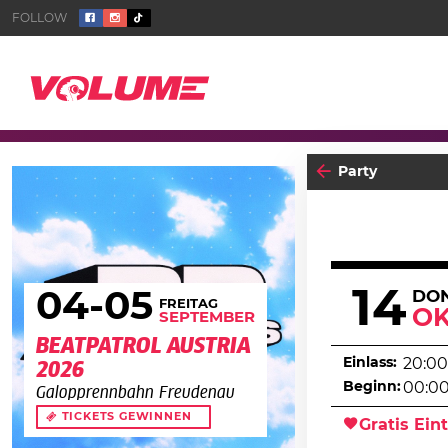
Party
14
04
-05
DO
FREITAG
O
SEPTEMBER
BEATPATROL AUSTRIA
Einlass:
20:00
2026
Beginn:
00:0
Galopprennbahn Freudenau
TICKETS GEWINNEN
Gratis Eint