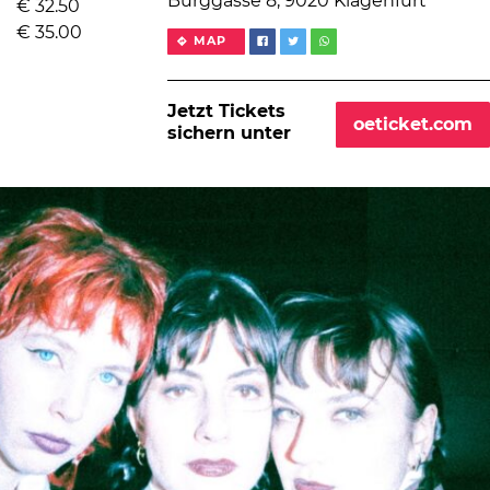
Burggasse 8, 9020 Klagenfurt
€
32.50
€
35.00
MAP
Jetzt Tickets
oeticket.com
sichern unter