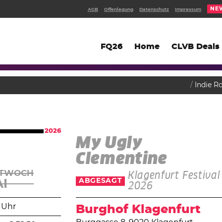
NE
AGB
Offenlegung
Datenschutz
Impressum
FQ26
Home
CLVB Deals
Indie R
2026
My Ugly
Clementine
TTWOCH
Klagenfurt Festival
ABGESAGT
I
2026
 Uhr
Burghof Klagenfurt