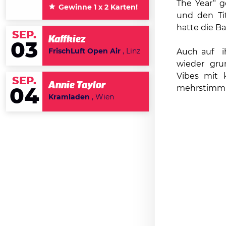
The Year“ 
Gewinne 1 x 2 Karten!
und den Ti
hatte die B
SEP.
Kaffkiez
03
Auch auf i
FrischLuft Open Air
, Linz
wieder gru
Vibes mit
SEP.
Annie Taylor
mehrstimmi
04
Kramladen
, Wien