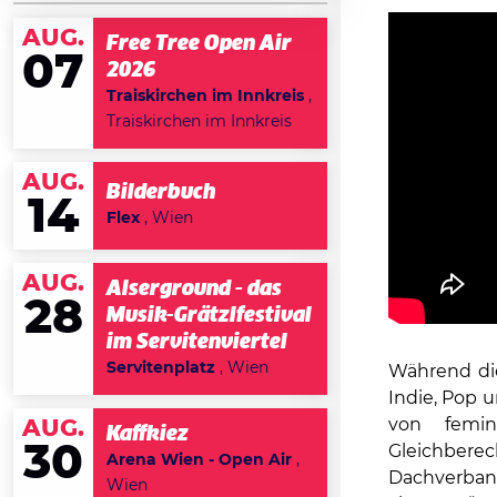
AUG.
Free Tree Open Air
07
2026
Traiskirchen im Innkreis
,
Traiskirchen im Innkreis
AUG.
Bilderbuch
14
Flex
, Wien
AUG.
Alserground - das
28
Musik-Grätzlfestival
im Servitenviertel
Servitenplatz
, Wien
Während di
Indie, Pop u
von femin
AUG.
Kaffkiez
30
Gleichbere
Arena Wien - Open Air
,
Dachverban
Wien