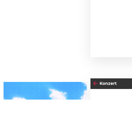
Konzert
27
04
-05
MI
FREITAG
MA
SEPTEMBER