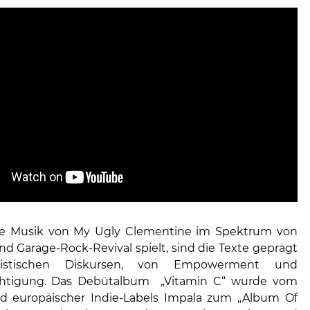
e Musik von My Ugly Clementine im Spektrum von
nd Garage-Rock-Revival spielt, sind die Texte geprägt
istischen Diskursen, von Empowerment und
chtigung. Das Debütalbum „Vitamin C“ wurde vom
d europäischer Indie-Labels Impala zum „Album Of