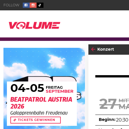
Konzert
04
-05
FREITAG
SEPTEMBER
BEATPATROL AUSTRIA
27
MI
MA
2026
Galopprennbahn Freudenau
Beginn:
20:30
TICKETS GEWINNEN