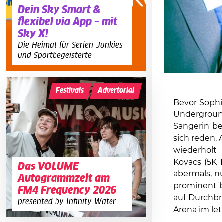
Dein Sky Smart &
flexibel via App – mit
Sky X!
Die Heimat für Serien-Junkies
und Sportbegeisterte
Festivals
Advertorial
Bevor Sophi
Undergroun
Sängerin be
sich reden.
wiederholt
Kovacs (5K 
Das VOLUME
abermals, n
Autogrammzelt am
prominent b
FM4 Frequency 2026
auf Durchbr
presented by Infinity Water
Arena im le