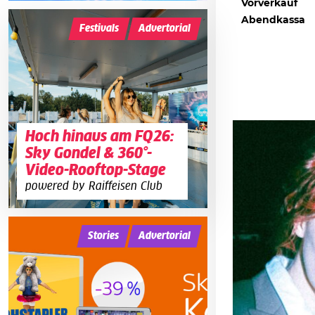
Vorverkauf
Abendkassa
Festivals
Advertorial
Hoch hinaus am FQ26:
Sky Gondel & 360°-
Video-Rooftop-Stage
powered by Raiffeisen Club
Stories
Advertorial