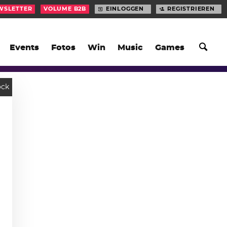
WSLETTER
VOLUME B2B
EINLOGGEN
REGISTRIEREN
Events
Fotos
Win
Music
Games
ock