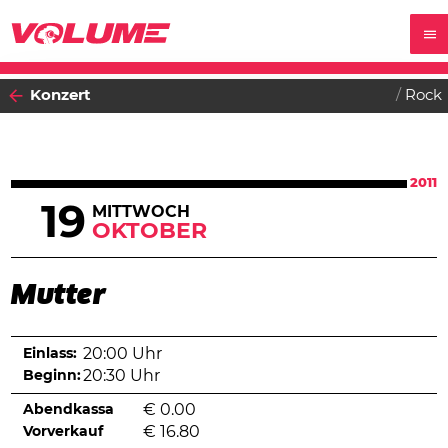
Konzert
Rock
2011
19
MITTWOCH
OKTOBER
Mutter
Einlass:
20:00 Uhr
Beginn:
20:30 Uhr
Abendkassa
€
0.00
Vorverkauf
€
16.80