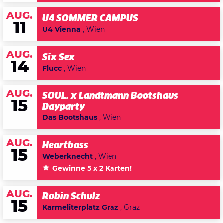
AUG.
U4 SOMMER CAMPUS
11
U4 Vienna
, Wien
AUG.
Six Sex
14
Flucc
, Wien
AUG.
SOUL. x Landtmann Bootshaus
15
Dayparty
Das Bootshaus
, Wien
AUG.
Heartbass
15
Weberknecht
, Wien
Gewinne 5 x 2 Karten!
AUG.
Robin Schulz
15
Karmeliterplatz Graz
, Graz