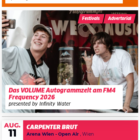
Festivals
Advertorial
Das VOLUME Autogrammzelt am FM4
Frequency 2026
presented by Infinity Water
AUG.
CARPENTER BRUT
11
Arena Wien - Open Air
, Wien