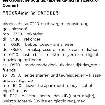
elektronische Sounds, gibt es täglich im Elektro
Gönner!
PROGRAMM IM OKTOBER:
bis einschl. so. 02.10. noch wegen renovierung
geschlossen!
mo 03.10. rekorder
di 04.10. rekorder
mi 05.10. bebop rodeo – anna leiser
do 06.10. female:pressure – musik von irradiation
fr 07.10. lost in bass – elektro mayer, okim, digital
movieloop by freakA
sa 08.10. mode.mode.der.klub. does dj´s: das_em +
friends
so 09.10. engelsharfen und teufelsgeigen – klassik
und avantgarde
mo 10.10. leave the apartment to buy alcohol –
pipo & malus
di 11.10. delicious beats – davi dB (unterton/jhr),
weisz & schrenk (luv lite ec./gigolo rec.), max