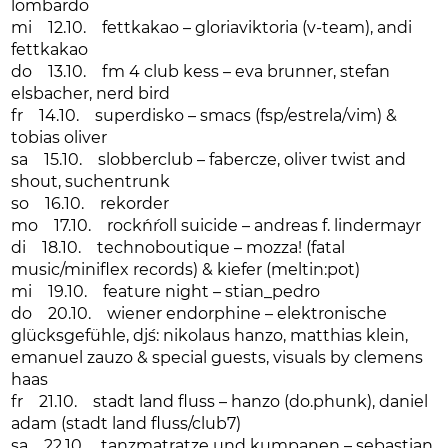
lombardo
mi 12.10. fettkakao – gloriaviktoria (v-team), andi
fettkakao
do 13.10. fm 4 club kess – eva brunner, stefan
elsbacher, nerd bird
fr 14.10. superdisko – smacs (fsp/estrela/vim) &
tobias oliver
sa 15.10. slobberclub – fabercze, oliver twist and
shout, suchentrunk
so 16.10. rekorder
mo 17.10. rock´n´roll suicide – andreas f. lindermayr
di 18.10. technoboutique – mozza! (fatal
music/miniflex records) & kiefer (meltin:pot)
mi 19.10. feature night – stian_pedro
do 20.10. wiener endorphine – elektronische
glücksgefühle, dj´s: nikolaus hanzo, matthias klein,
emanuel zauzo & special guests, visuals by clemens
haas
fr 21.10. stadt land fluss – hanzo (do.phunk), daniel
adam (stadt land fluss/club7)
sa 22.10. tanzmatratze und kumpanen – sebastian