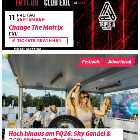
FREITAG
11
SEPTEMBER
Change The Matrix
EXIL
TICKETS GEWINNEN
Festivals
Advertorial
Hoch hinaus am FQ26: Sky Gondel &