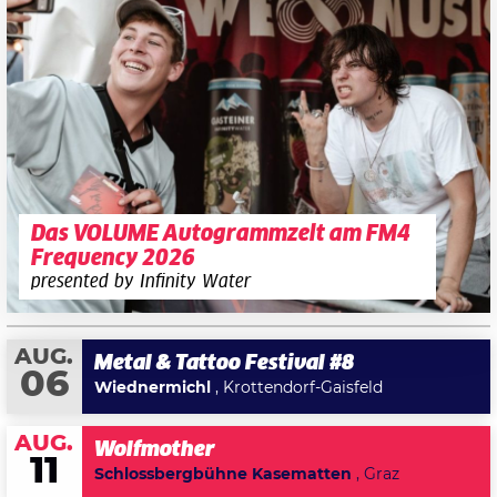
Das VOLUME Autogrammzelt am FM4
Frequency 2026
presented by Infinity Water
AUG.
Metal & Tattoo Festival #8
06
Wiednermichl
, Krottendorf-Gaisfeld
AUG.
Wolfmother
11
Schlossbergbühne Kasematten
, Graz