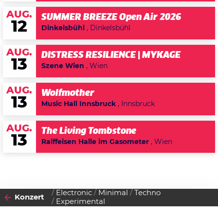
AUG.
SUMMER BREEZE Open Air 2026
12
Dinkelsbühl
, Dinkelsbühl
AUG.
DISTRESS RESILIENCE | MYKAGE
13
Szene Wien
, Wien
AUG.
Wolfmother
13
Music Hall Innsbruck
, Innsbruck
AUG.
The Living Tombstone
13
Raiffeisen Halle im Gasometer
, Wien
Electronic
Minimal
Techno
Konzert
Experimental