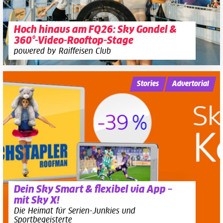
Hoch hinaus am FQ26: Sky Gondel &
360°-Video-Rooftop-Stage
powered by Raiffeisen Club
Stories
Advertorial
Dein Sky Smart & flexibel via App –
mit Sky X!
Die Heimat für Serien-Junkies und
Sportbegeisterte