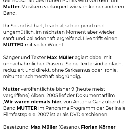
der Botschaft des frühen Punks wird von den fünf
Mutter
-Musikern verkörpert wie von keiner anderen
Band.
Ihr Sound ist hart, brachial, schleppend und
ungemütlich, im nächsten Moment aber wieder
sanft und balladenhaft ergreifend. Live trifft einen
MUTTER
mit voller Wucht.
Sänger und Texter
Max Müller
agiert dabei mit
unnachahmlicher Präsenz. Seine Texte sind einfach,
reduziert und direkt, ohne Sarkasmus oder Ironie,
mitunter schmerzhaft abgründig.
Mutter
veröffentlichte bisher 9 (heute meist
vergriffene) Alben. 2005 lief der Dokumentarfilm
‚
Wir waren niemals hier
‚ von Antonia Ganz über die
Band
MUTTER
im Panorama Programm der Berlinale
Filmfestspiele. 2007 ist er als DVD erschienen.
Besetzung:
Max Müller
(Gesang),
Florian Körner