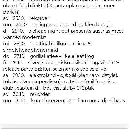
oberst (club fraktal) & rantanplan (schönbrunner
perlen)
so 23.10. rekorder
mo 24.10. telling wonders – dj golden bough
di 25.10. a cheap night out presents austrias most
wanted modernist
mi 26.10. the final chillout – mimo &
simpleheadphonemind
do 27.10. gorillakaffee – like a leaf frog
fr 28.10. silver_super_disko – silver magazin nr.29
release party, dj´s: karl salzmann & tobias oliver
sa 29.10. elektroland – dj´s: x&i (vienna wildstyle),
tobias oliver (superdisko), rusty hoofnail (morrison
club), captain d, i-bot, visuals by 010ptik
so 30.10. rekorder
mo 31.10. kunstintervention – i am not a dj elchaos