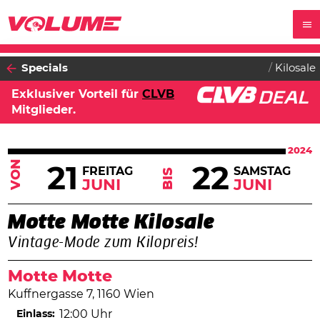
Specials
Kilosale
Exklusiver Vorteil für
CLVB
Mitglieder.
2024
VON
21
22
FREITAG
SAMSTAG
BIS
JUNI
JUNI
Motte Motte Kilosale
Vintage-Mode zum Kilopreis!
Motte Motte
Kuffnergasse 7, 1160 Wien
Einlass:
12:00 Uhr