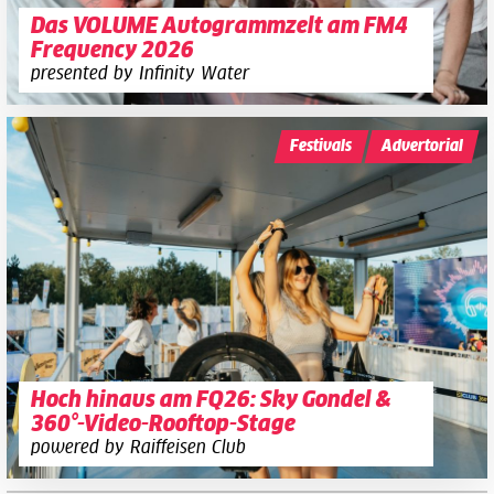
Das VOLUME Autogrammzelt am FM4
Frequency 2026
presented by Infinity Water
Festivals
Advertorial
Hoch hinaus am FQ26: Sky Gondel &
360°-Video-Rooftop-Stage
powered by Raiffeisen Club