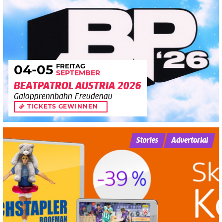
FREITAG
04
-05
SEPTEMBER
BEATPATROL AUSTRIA 2026
Galopprennbahn Freudenau
TICKETS GEWINNEN
Stories
Advertorial