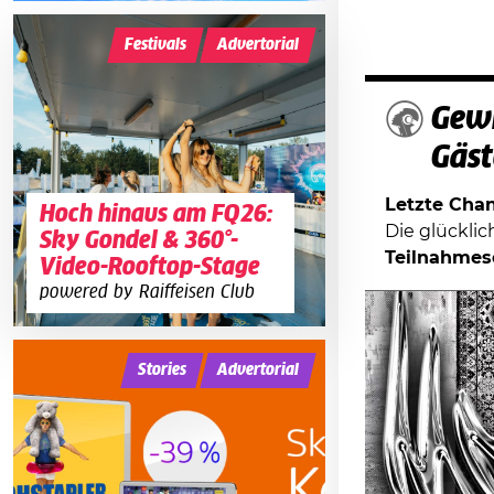
Festivals
Advertorial
Gewi
Gäst
Letzte Chanc
Hoch hinaus am FQ26:
Die glückli
Sky Gondel & 360°-
Teilnahmes
Video-Rooftop-Stage
powered by Raiffeisen Club
Stories
Advertorial