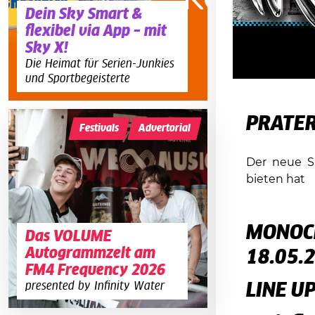
Dein Sky Smart &
flexibel via App – mit
Sky X!
Die Heimat für Serien-Junkies
und Sportbegeisterte
PRATER
Festivals
Advertorial
Der neue S
bieten hat
MONOC
Das VOLUME
Autogrammzelt am
18.05.
FM4 Frequency 2026
presented by Infinity Water
LINE U