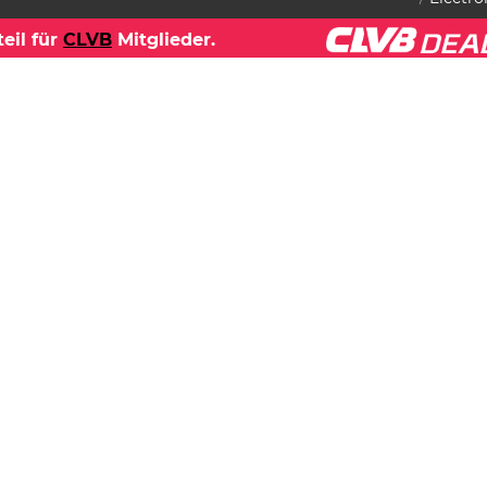
eil für
CLVB
Mitglieder.
Datenschutzerklärung
2024
Afterhour
MSTAG
SPECIAL mit STEPHAN KRUS
I
(IT) & JOHANNES HAIDIN
 Uhr
Black Market
Heiligenstädter Lände 21, 1190 Wien
€
10.00
MAP
❤ CLVB
DEAL ❤
50% auf den
Eintritt von 06:00
– 06:30 Uhr