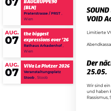
07
BAUGRUPPE90
[BLN]
SOUND 
Praterstrasse / PRST
,
VOID Ac
Wien
AUG.
Limitierte V
the biggest
07
expressions ever '26
Abendkassa:
Rathaus Arkadenhof
,
Wien
Der näc
AUG.
ViVa La Plutzer 2026
07
25.05.
Veranstaltungsplatz
Stoob
, Stoob
Wir sind ein 
und haben k
Rassismus, 