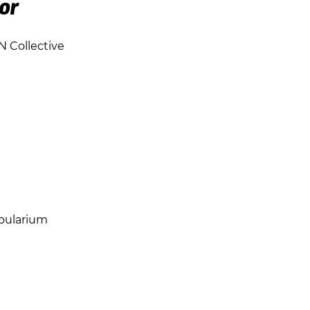
or
N Collective
oularium