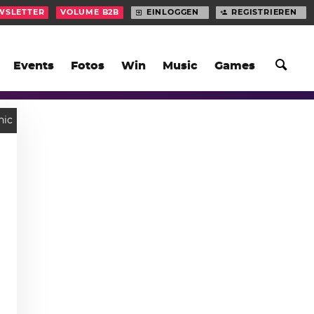
WSLETTER
VOLUME B2B
EINLOGGEN
REGISTRIEREN
Events
Fotos
Win
Music
Games
nic