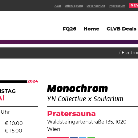
NE
AGB
Offenlegung
Datenschutz
Impressum
FQ26
Home
CLVB Deals
Electro
2024
Monochrom
MSTAG
I
YN Collective x Soularium
 Uhr
Pratersauna
Waldsteingartenstraße 135, 1020
€
10.00
Wien
€
15.00