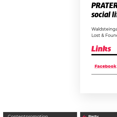
PRATE
social l
Waldsteinga
Lost & Foun
Links
Facebook
Contentpromotion
Party