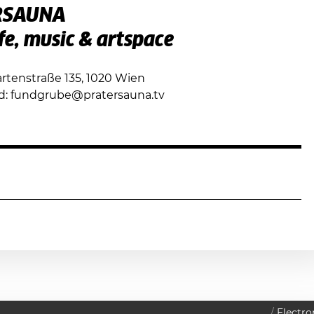
RSAUNA
ife, music & artspace
rtenstraße 135, 1020 Wien
d: fundgrube@pratersauna.tv
Electro