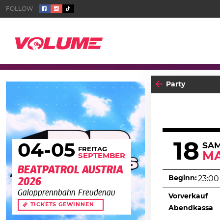
Party
18
04
-05
SA
FREITAG
MA
SEPTEMBER
BEATPATROL AUSTRIA
Beginn:
23:00
2026
Galopprennbahn Freudenau
Vorverkauf
TICKETS GEWINNEN
Abendkassa