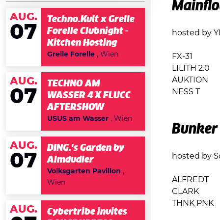
Mainflo
AUG.
Techno.Kult x Grelle
07
Forelle Clubnight -
hosted by Y
Kitchen Hosting
Grelle Forelle
, Wien
FX-31
LILITH 2.0
AUG.
AUKTION
TECHNO AM
07
NESS T
WASSER 4 X FLUCC
AFTERSHOW
USUS am Wasser
, Wien
Bunker
AUG.
DING.'s Garden by
07
hosted by S
Almdudler
Volksgarten Pavillon
,
ALFREDT
Wien
CLARK
THNK PNK
AUG.
Cybertribe invites