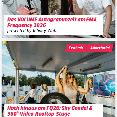
Das VOLUME Autogrammzelt am FM4
Frequency 2026
presented by Infinity Water
Festivals
Advertorial
Hoch hinaus am FQ26: Sky Gondel &
360°-Video-Rooftop-Stage