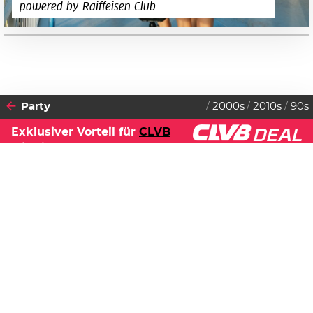
powered by Raiffeisen Club
Party
2000s
2010s
90s
Exklusiver Vorteil für
CLVB
Mitglieder.
2025
Datenschutzerklärung
24
SAMSTAG
MAI
Zustimmen
Bock auf 2000s & 90ies &
2010s Club
Ute Bock Charity