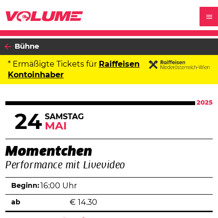
Bühne
* Ermäßigte Tickets für
Raiffeisen
Kontoinhaber
2025
24
SAMSTAG
MAI
Momentchen
Performance mit Livevideo
Beginn:
16:00 Uhr
ab
€
14.30