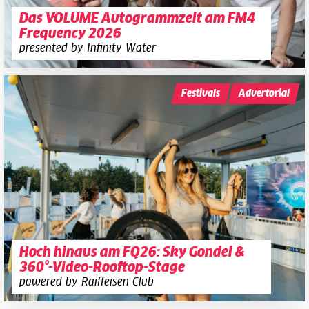
Das VOLUME Autogrammzelt am FM4
Frequency 2026
presented by Infinity Water
Festivals
Advertorial
Hoch hinaus am FQ26: Sky Gondel &
360°-Video-Rooftop-Stage
powered by Raiffeisen Club