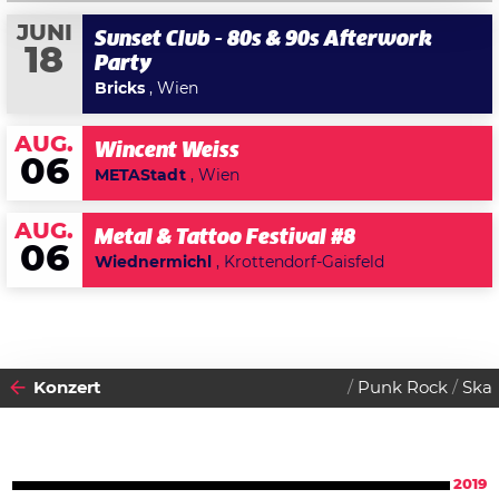
JUNI
Sunset Club - 80s & 90s Afterwork
18
Party
Bricks
, Wien
AUG.
Wincent Weiss
06
METAStadt
, Wien
AUG.
Metal & Tattoo Festival #8
06
Wiednermichl
, Krottendorf-Gaisfeld
Konzert
Punk Rock
Ska
2019