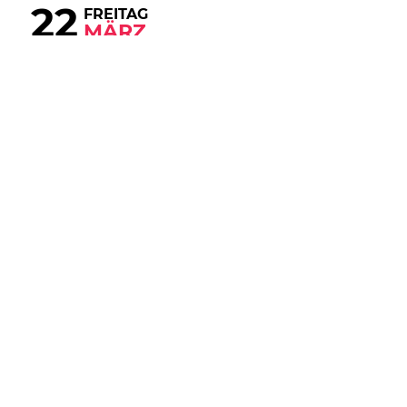
22
FREITAG
MÄRZ
Ska-Punk Explosion
Datenschutzerklärung
Einlass:
19:30 Uhr
Zustimmen
Beginn:
20:00 Uhr
Vorverkauf
€
8.00
Abendkassa
€
12.00
Weberknecht
Lerchenfelder Gürtel 49, 1160 Wien
MAP