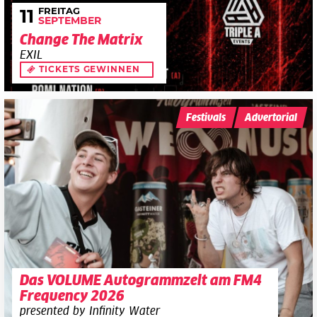
FREITAG
11
SEPTEMBER
Change The Matrix
EXIL
TICKETS GEWINNEN
Festivals
Advertorial
Das VOLUME Autogrammzelt am FM4
Frequency 2026
presented by Infinity Water