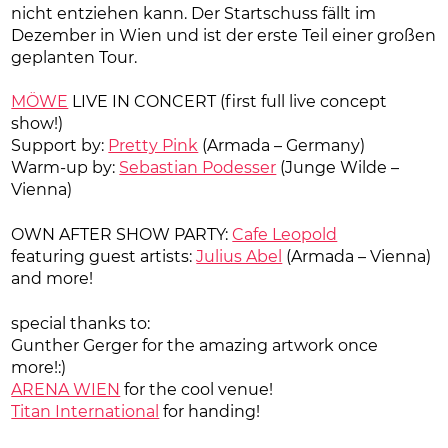
nicht entziehen kann. Der Startschuss fällt im
Dezember in Wien und ist der erste Teil einer großen
geplanten Tour.
MÖWE
LIVE IN CONCERT (first full live concept
show!)
Support by:
Pretty Pink
(Armada – Germany)
Warm-up by:
Sebastian Podesser
(Junge Wilde –
Vienna)
OWN AFTER SHOW PARTY:
Cafe Leopold
featuring guest artists:
Julius Abel
(Armada – Vienna)
and more!
special thanks to:
Gunther Gerger for the amazing artwork once
more!:)
ARENA WIEN
for the cool venue!
Titan International
for handing!