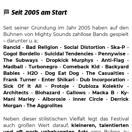
🏁
Seit 2005 am Start
Seit seiner Gründung im Jahr 2005 haben auf den
Bühnen von Mighty Sounds zahllose Bands gespielt
– darunter u. a.:
Rancid · Bad Religion · Social Distortion · Ska-P ·
Gogol Bordello · Suicidal Tendencies · Pennywise ·
The Subways · Dropkick Murphys · Anti-Flag ·
Madball · Turbonegro · Comeback Kid · Backyard
Babies · H2O · Dog Eat Dog · The Casualties ·
Frank Turner · Enter Shikari · Dub Incorporation ·
Sick Of It All · Protoje · Dubioza Kolektiv ·
Architects · Biohazard · Gallows · Macka B · Ky-
Mani Marley · Alborosie · Inner Circle · Derrick
Morgan · The Aggrolites
Neben dieser stilistischen Vielfalt legt das Festival
auch großen Wert darauf,
kleineren, talentierten
und oft noch unbekannten Acts
eine Bühne zu