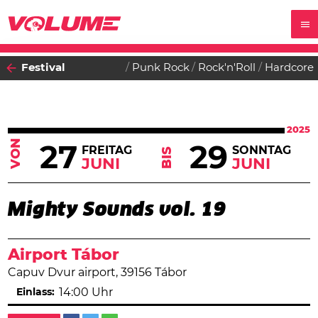
Festival
Punk Rock
Rock'n'Roll
Hardcore
2025
VON
27
29
FREITAG
SONNTAG
BIS
JUNI
JUNI
Mighty Sounds vol. 19
Airport Tábor
Capuv Dvur airport, 39156 Tábor
Einlass:
14:00 Uhr