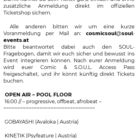
zusätzliche Anmeldung direkt im offiziellen
Ticketshop sichern.
Alle anderen bitten wir um eine kurze
Voranmeldung per Mail an: 𝗰𝗼𝘀𝗺𝗶𝗰𝘀𝗼𝘂𝗹@𝘀𝗼𝘂𝗹-
𝗲𝘃𝗲𝗻𝘁𝘀.𝗮𝘁
Bitte beantwortet dabei auch den SOUL-
Fragebogen, damit wir euch sicher und bewusst ins
Event integrieren können. Nach eurer Anmeldung
wird euer Comic & S.O.U.L. Access Pass
freigeschaltet, und ihr könnt künftig direkt Tickets
buchen.
OPEN AIR – POOL FLOOR
16:00 // – progressive, offbeat, afrobeat –
~~~~~~~~~~~~~~~~~~~~~~~~~~~~~~~~~
GOBAYASHI (Avaloka | Austria)
KINETIK (Psyfeature | Austria)