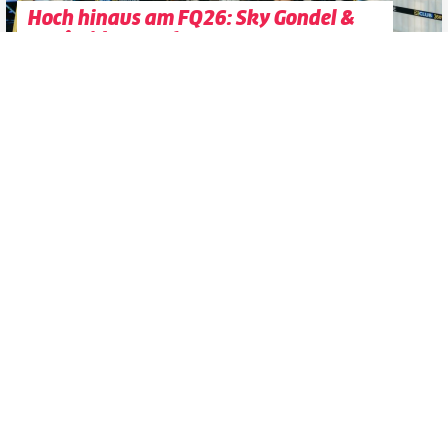
Hoch hinaus am FQ26: Sky Gondel &
360°-Video-Rooftop-Stage
powered by Raiffeisen Club
Datenschutzerklärung
Zustimmen
Party
Electronic
2025
27
FREITAG
JUNI
Selected
Daria Kolosova b2b Frederic, Caiva,
Aschenbrenner