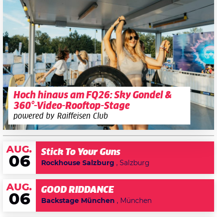
Hoch hinaus am FQ26: Sky Gondel &
360°-Video-Rooftop-Stage
powered by Raiffeisen Club
AUG.
Stick To Your Guns
06
Rockhouse Salzburg
, Salzburg
AUG.
GOOD RIDDANCE
06
Backstage München
, München