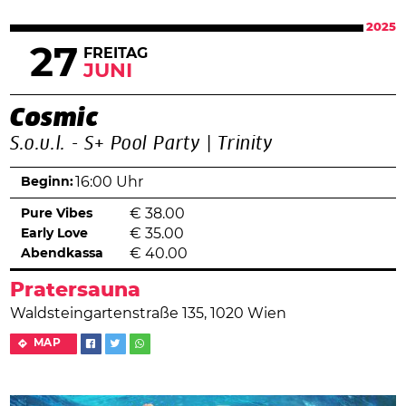
2025
27
FREITAG
JUNI
Cosmic
S.o.u.l. - S+ Pool Party | Trinity
Beginn:
16:00 Uhr
Pure Vibes
€
38.00
Early Love
€
35.00
Abendkassa
€
40.00
Pratersauna
Waldsteingartenstraße 135, 1020 Wien
MAP