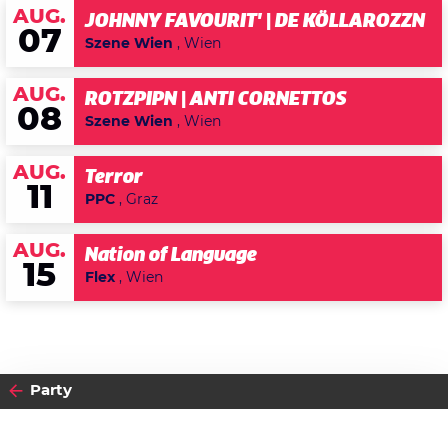
AUG.
JOHNNY FAVOURIT' | DE KÖLLAROZZN
07
Szene Wien
, Wien
AUG.
ROTZPIPN | ANTI CORNETTOS
08
Szene Wien
, Wien
AUG.
Terror
11
PPC
, Graz
AUG.
Nation of Language
15
Flex
, Wien
Party