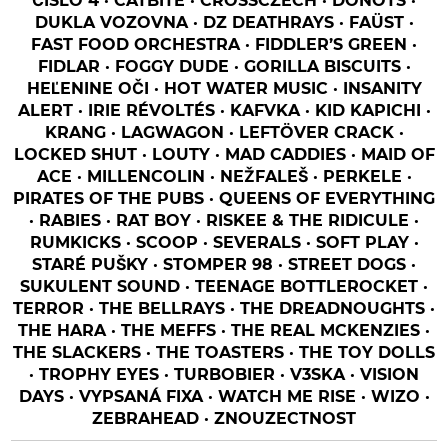
ČÍSLO 4 · CATBITE · CROSSCZECH · DONOTS ·
DUKLA VOZOVNA · DZ DEATHRAYS · FAÜST ·
FAST FOOD ORCHESTRA · FIDDLER’S GREEN ·
FIDLAR · FOGGY DUDE · GORILLA BISCUITS ·
HEĽENINE OČI · HOT WATER MUSIC · INSANITY
ALERT · IRIE RÉVOLTÉS · KAFVKA · KID KAPICHI ·
KRANG · LAGWAGON · LEFTÖVER CRACK ·
LOCKED SHUT · LOUTY · MAD CADDIES · MAID OF
ACE · MILLENCOLIN · NEŽFALEŠ · PERKELE ·
PIRATES OF THE PUBS · QUEENS OF EVERYTHING
· RABIES · RAT BOY · RISKEE & THE RIDICULE ·
RUMKICKS · SCOOP · SEVERALS · SOFT PLAY ·
STARÉ PUŠKY · STOMPER 98 · STREET DOGS ·
SUKULENT SOUND · TEENAGE BOTTLEROCKET ·
TERROR · THE BELLRAYS · THE DREADNOUGHTS ·
THE HARA · THE MEFFS · THE REAL MCKENZIES ·
THE SLACKERS · THE TOASTERS · THE TOY DOLLS
· TROPHY EYES · TURBOBIER · V3SKA · VISION
DAYS · VYPSANÁ FIXA · WATCH ME RISE · WIZO ·
ZEBRAHEAD · ZNOUZECTNOST