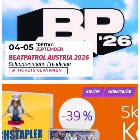
FREITAG
04
-05
SEPTEMBER
BEATPATROL AUSTRIA 2026
Galopprennbahn Freudenau
TICKETS GEWINNEN
Stories
Advertorial