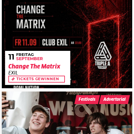
FREITAG
11
SEPTEMBER
Change The Matrix
EXIL
TICKETS GEWINNEN
Festivals
Advertorial