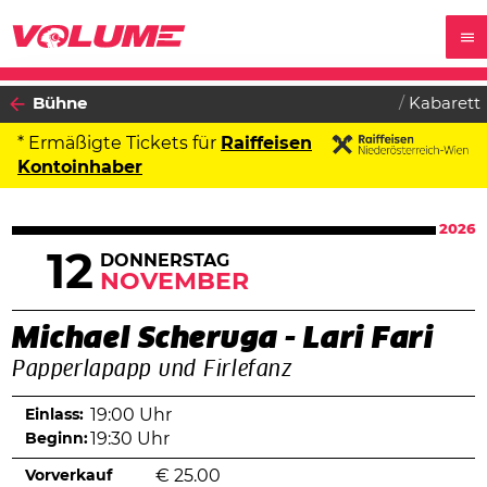
Bühne
Kabarett
* Ermäßigte Tickets für
Raiffeisen
Kontoinhaber
2026
12
DONNERSTAG
NOVEMBER
Michael Scheruga - Lari Fari
Papperlapapp und Firlefanz
Einlass:
19:00 Uhr
Beginn:
19:30 Uhr
Vorverkauf
€
25.00