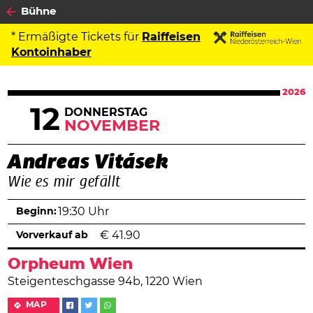
Bühne
* Ermäßigte Tickets für
Raiffeisen
Kontoinhaber
2026
12
DONNERSTAG
NOVEMBER
Andreas Vitásek
Wie es mir gefällt
Beginn:
19:30 Uhr
Vorverkauf ab
€
41.90
Orpheum Wien
Steigenteschgasse 94b, 1220 Wien
MAP