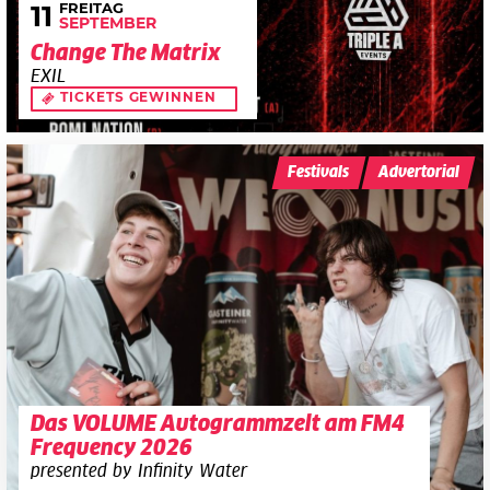
FREITAG
11
SEPTEMBER
Change The Matrix
EXIL
TICKETS GEWINNEN
Festivals
Advertorial
Das VOLUME Autogrammzelt am FM4
Frequency 2026
presented by Infinity Water