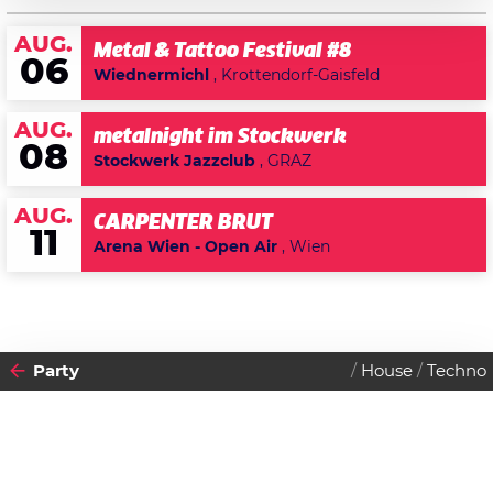
AUG.
Metal & Tattoo Festival #8
06
Wiednermichl
, Krottendorf-Gaisfeld
AUG.
metalnight im Stockwerk
08
Stockwerk Jazzclub
, GRAZ
AUG.
CARPENTER BRUT
11
Arena Wien - Open Air
, Wien
Party
House
Techno
2013