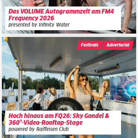
Das VOLUME Autogrammzelt am FM4
Frequency 2026
presented by Infinity Water
Festivals
Advertorial
Hoch hinaus am FQ26: Sky Gondel &
360°-Video-Rooftop-Stage
powered by Raiffeisen Club