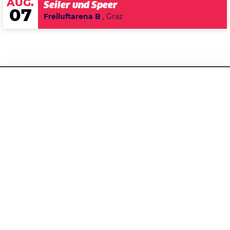
AUG.
Seiler und Speer
07
Freiluftarena B
, Graz
Konzert
Pop
Rock
Datenschutzerklärung
2019
17
DIENSTAG
Zustimmen
SEPTEMBER
Spirit Adrift and Sanhedrin I
Co-Headline Show
Beginn:
20:00 Uhr
Stehplatz
€
15.90