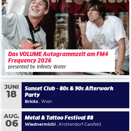
Das VOLUME Autogrammzelt am FM4
Frequency 2026
presented by Infinity Water
JUNI
Sunset Club - 80s & 90s Afterwork
18
Party
Bricks
, Wien
AUG.
Metal & Tattoo Festival #8
06
Wiednermichl
, Krottendorf-Gaisfeld