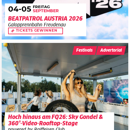
FREITAG
04
-05
SEPTEMBER
BEATPATROL AUSTRIA 2026
Galopprennbahn Freudenau
TICKETS GEWINNEN
Festivals
Advertorial
Hoch hinaus am FQ26: Sky Gondel &
360°-Video-Rooftop-Stage
powered by Raiffeisen Club