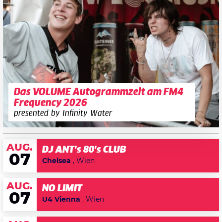
Das VOLUME Autogrammzelt am FM4
Frequency 2026
presented by Infinity Water
AUG.
DJ ANT's 80's CLUB
07
Chelsea
, Wien
AUG.
NO LIMIT
07
U4 Vienna
, Wien