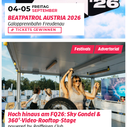
FREITAG
04
-05
SEPTEMBER
BEATPATROL AUSTRIA 2026
Galopprennbahn Freudenau
TICKETS GEWINNEN
Festivals
Advertorial
Hoch hinaus am FQ26: Sky Gondel &
360°-Video-Rooftop-Stage
powered by Raiffeisen Club