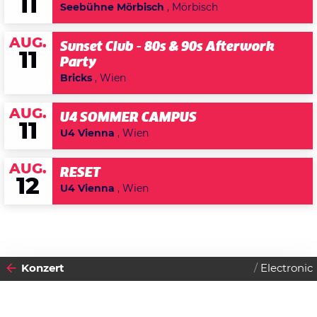
11
Seebühne Mörbisch
, Mörbisch
AUG.
Sunset Club - 80s & 90s Afterwork
11
Party
Bricks
, Wien
AUG.
U4 SOMMER CAMPUS
11
U4 Vienna
, Wien
AUG.
RESET
12
U4 Vienna
, Wien
Konzert
Electronic