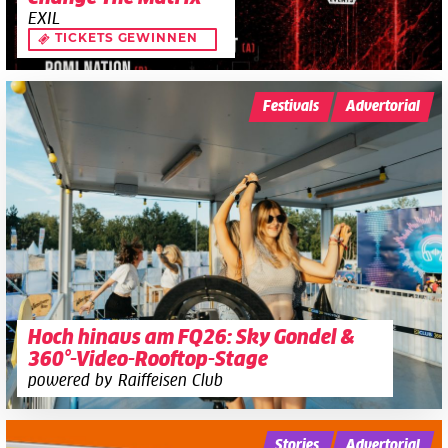
EXIL
TICKETS GEWINNEN
Festivals
Advertorial
Hoch hinaus am FQ26: Sky Gondel &
360°-Video-Rooftop-Stage
powered by Raiffeisen Club
Stories
Advertorial