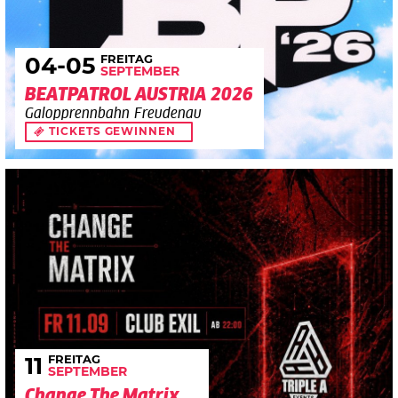
FREITAG
04
-05
SEPTEMBER
BEATPATROL AUSTRIA 2026
Galopprennbahn Freudenau
TICKETS GEWINNEN
FREITAG
11
SEPTEMBER
Change The Matrix