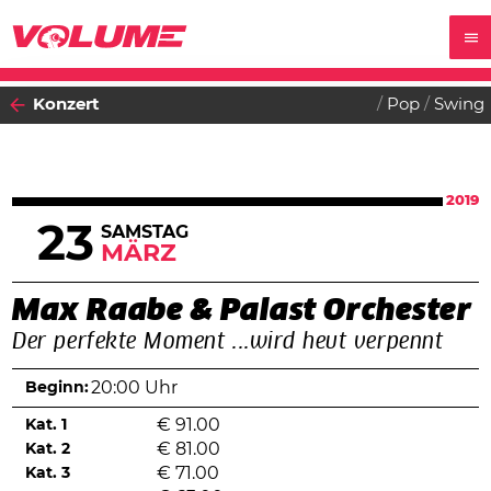
Konzert
Pop
Swing
2019
23
SAMSTAG
MÄRZ
Max Raabe & Palast Orchester
Der perfekte Moment ...wird heut verpennt
Beginn:
20:00 Uhr
Kat. 1
€
91.00
Kat. 2
€
81.00
Kat. 3
€
71.00