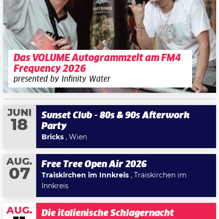
Das VOLUME Autogrammzelt am FM4
Frequency 2026
presented by Infinity Water
JUNI
Sunset Club - 80s & 90s Afterwork
18
Party
Bricks
, Wien
AUG.
Free Tree Open Air 2026
07
Traiskirchen im Innkreis
, Traiskirchen im
Innkreis
AUG.
Die italienische Schlagernacht