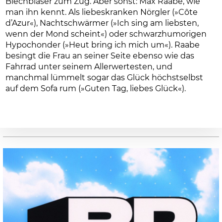
Blechbläser zum Zug. Aber sonst: Max Raabe, wie
man ihn kennt. Als liebeskranken Nörgler (»Côte
d’Azur«), Nachtschwärmer (»Ich sing am liebsten,
wenn der Mond scheint«) oder schwarzhumorigen
Hypochonder (»Heut bring ich mich um«). Raabe
besingt die Frau an seiner Seite ebenso wie das
Fahrrad unter seinem Allerwertesten, und
manchmal lümmelt sogar das Glück höchstselbst
auf dem Sofa rum (»Guten Tag, liebes Glück«).