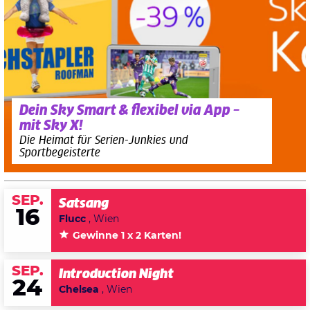
Dein Sky Smart & flexibel via App –
mit Sky X!
Die Heimat für Serien-Junkies und
Sportbegeisterte
SEP.
Satsang
16
Flucc
, Wien
Gewinne 1 x 2 Karten!
SEP.
Introduction Night
24
Chelsea
, Wien