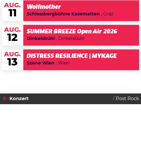
AUG.
Wolfmother
11
Schlossbergbühne Kasematten
, Graz
AUG.
SUMMER BREEZE Open Air 2026
12
Dinkelsbühl
, Dinkelsbühl
AUG.
DISTRESS RESILIENCE | MYKAGE
13
Szene Wien
, Wien
Konzert
Post Rock
2016
07
MONTAG