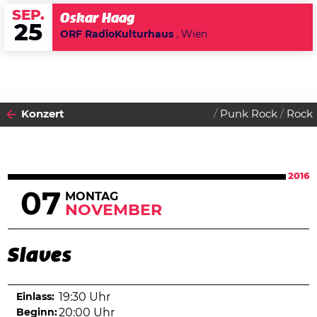
SEP.
Oskar Haag
25
ORF RadioKulturhaus
, Wien
Konzert
Punk Rock
Rock
2016
07
MONTAG
NOVEMBER
Slaves
Einlass:
19:30 Uhr
Beginn:
20:00 Uhr