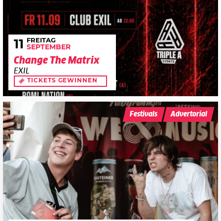
FREITAG
11
SEPTEMBER
Change The Matrix
EXIL
TICKETS GEWINNEN
Festivals
Advertorial