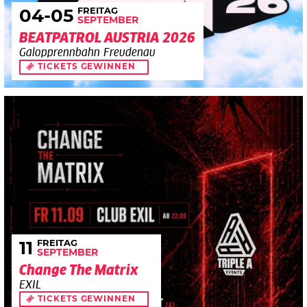
FREITAG
04
-05
SEPTEMBER
BEATPATROL AUSTRIA 2026
Galopprennbahn Freudenau
TICKETS GEWINNEN
FREITAG
11
SEPTEMBER
Change The Matrix
EXIL
TICKETS GEWINNEN