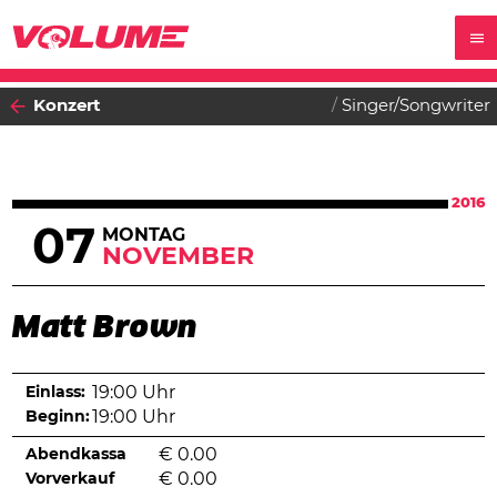
Konzert
Singer/Songwriter
2016
07
MONTAG
NOVEMBER
Matt Brown
Einlass:
19:00 Uhr
Beginn:
19:00 Uhr
Abendkassa
€
0.00
Vorverkauf
€
0.00