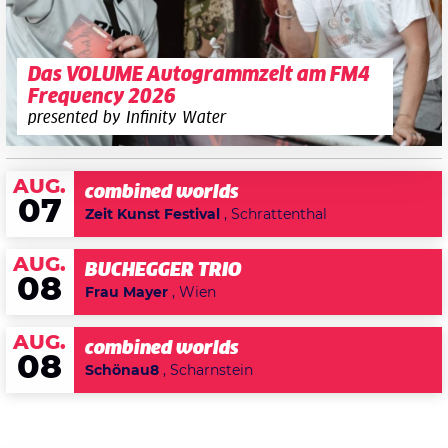
Das VOLUME Autogrammzelt am FM4
Frequency 2026
presented by Infinity Water
AUG.
combined worlds
07
Zeit Kunst Festival
, Schrattenthal
AUG.
BUCHEGGER TRIO
08
Frau Mayer
, Wien
AUG.
combined worlds
08
Schönau8
, Scharnstein