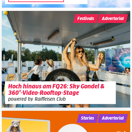
Festivals
Advertorial
Hoch hinaus am FQ26: Sky Gondel &
360°-Video-Rooftop-Stage
powered by Raiffeisen Club
Stories
Advertorial