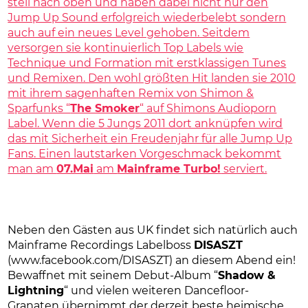
steil nach oben und haben dabei nicht nur den
Jump Up Sound erfolgreich wiederbelebt sondern
auch auf ein neues Level gehoben. Seitdem
versorgen sie kontinuierlich Top Labels wie
Technique und Formation mit erstklassigen Tunes
und Remixen. Den wohl größten Hit landen sie 2010
mit ihrem sagenhaften Remix von Shimon &
Sparfunks “
The Smoker
“ auf Shimons Audioporn
Label. Wenn die 5 Jungs 2011 dort anknüpfen wird
das mit Sicherheit ein Freudenjahr für alle Jump Up
Fans. Einen lautstarken Vorgeschmack bekommt
man am
07.Mai
am
Mainframe Turbo!
serviert.
Neben den Gästen aus UK findet sich natürlich auch
Mainframe Recordings Labelboss
DISASZT
(
www.facebook.com/DISASZT) an diesem Abend ein!
Bewaffnet mit seinem Debut-Album “
Shadow &
Lightning
“ und vielen weiteren Dancefloor-
Granaten übernimmt der derzeit beste heimische