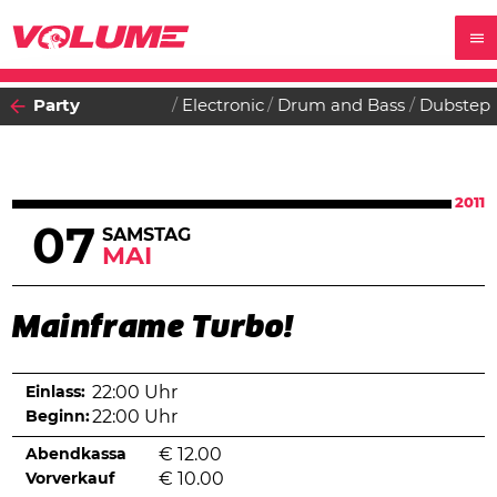
Party
Electronic
Drum and Bass
Dubstep
2011
07
SAMSTAG
MAI
Mainframe Turbo!
Einlass:
22:00 Uhr
Beginn:
22:00 Uhr
Abendkassa
€
12.00
Vorverkauf
€
10.00