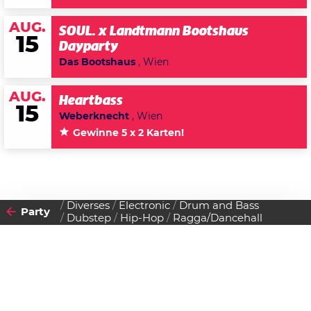
AUG.
SOUL. x Landtmann Bootshaus
15
Dayparty
Das Bootshaus
, Wien
AUG.
Heartbass
15
Weberknecht
, Wien
Gewinne 5 x 2 Karten!
Diverses
Electronic
Drum and Bass
Party
Dubstep
Hip-Hop
Ragga/Dancehall
2011
07
SAMSTAG
MAI
Datenschutzerklärung