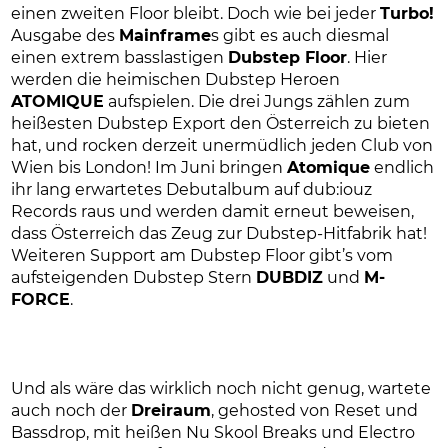
einen zweiten Floor bleibt. Doch wie bei jeder
Turbo!
Ausgabe des
Mainframe
s gibt es auch diesmal
einen extrem basslastigen
Dubstep Floor
. Hier
werden die heimischen Dubstep Heroen
ATOMIQUE
aufspielen. Die drei Jungs zählen zum
heißesten Dubstep Export den Österreich zu bieten
hat, und rocken derzeit unermüdlich jeden Club von
Wien bis London! Im Juni bringen
Atomique
endlich
ihr lang erwartetes Debutalbum auf dub:iouz
Records raus und werden damit erneut beweisen,
dass Österreich das Zeug zur Dubstep-Hitfabrik hat!
Weiteren Support am Dubstep Floor gibt’s vom
aufsteigenden Dubstep Stern
DUBDIZ
und
M-
FORCE
.
Und als wäre das wirklich noch nicht genug, wartete
auch noch der
Dreiraum
, gehosted von Reset und
Bassdrop, mit heißen Nu Skool Breaks und Electro