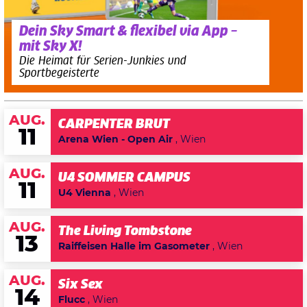
Dein Sky Smart & flexibel via App –
mit Sky X!
Die Heimat für Serien-Junkies und
Sportbegeisterte
AUG.
CARPENTER BRUT
11
Arena Wien - Open Air
, Wien
AUG.
U4 SOMMER CAMPUS
11
U4 Vienna
, Wien
AUG.
The Living Tombstone
13
Raiffeisen Halle im Gasometer
, Wien
AUG.
Six Sex
14
Flucc
, Wien