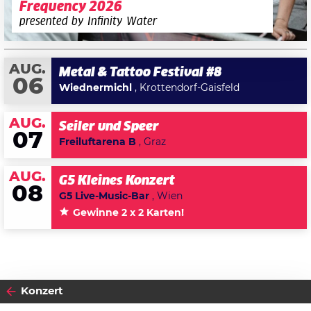
Frequency 2026
presented by Infinity Water
AUG.
Metal & Tattoo Festival #8
06
Wiednermichl
, Krottendorf-Gaisfeld
AUG.
Seiler und Speer
07
Freiluftarena B
, Graz
AUG.
G5 Kleines Konzert
08
G5 Live-Music-Bar
, Wien
Gewinne 2 x 2 Karten!
Konzert