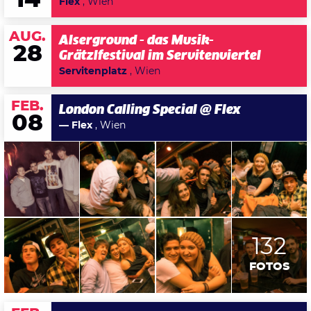
14
Flex
, Wien
AUG.
Alserground - das Musik-
28
Grätzlfestival im Servitenviertel
Servitenplatz
, Wien
FEB.
London Calling Special @ Flex
08
— Flex
, Wien
132
FOTOS