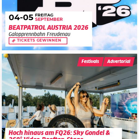
FREITAG
04
-05
SEPTEMBER
BEATPATROL AUSTRIA 2026
Galopprennbahn Freudenau
TICKETS GEWINNEN
Festivals
Advertorial
Hoch hinaus am FQ26: Sky Gondel &