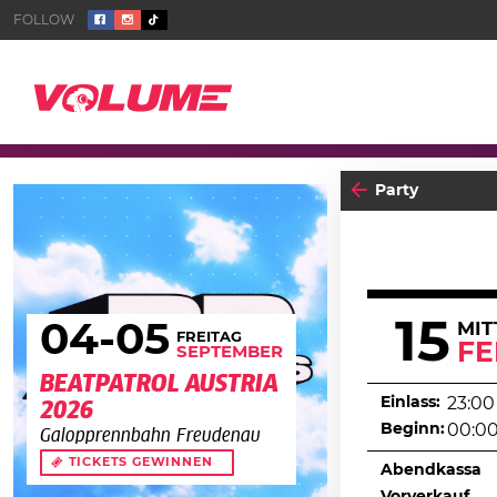
Party
15
04
-05
MI
FREITAG
F
SEPTEMBER
BEATPATROL AUSTRIA
Einlass:
23:00
2026
Beginn:
00:0
Galopprennbahn Freudenau
TICKETS GEWINNEN
Abendkassa