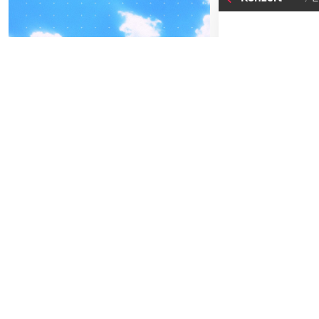
04
-05
15
MI
FREITAG
SEPTEMBER
F
BEATPATROL AUSTRIA
2026
Einlass:
21:00
Beginn:
00:0
Galopprennbahn Freudenau
TICKETS GEWINNEN
Abendkassa
Vorverkauf
Festivals
Advertorial
Das
rhiz
war
abseits des