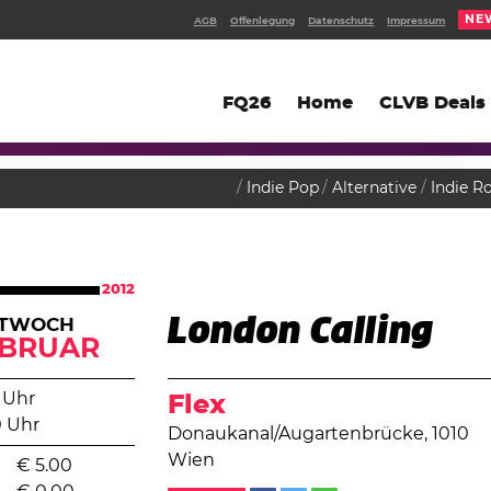
NE
AGB
Offenlegung
Datenschutz
Impressum
FQ26
Home
CLVB Deals
Indie Pop
Alternative
Indie R
2012
London Calling
TTWOCH
EBRUAR
 Uhr
Flex
0 Uhr
Donaukanal/Augartenbrücke, 1010
Wien
€
5.00