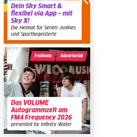
Dein Sky Smart &
flexibel via App – mit
Sky X!
Die Heimat für Serien-Junkies
und Sportbegeisterte
Festivals
Advertorial
Das VOLUME
Autogrammzelt am
FM4 Frequency 2026
presented by Infinity Water