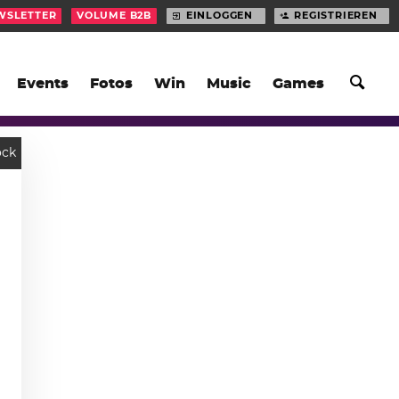
WSLETTER
VOLUME B2B
EINLOGGEN
REGISTRIEREN
Events
Fotos
Win
Music
Games
ock