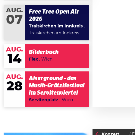
AUG.
Free Tree Open Air
07
2026
Traiskirchen im Innkreis
,
Traiskirchen im Innkreis
AUG.
Bilderbuch
14
Flex
, Wien
AUG.
Alserground - das
28
Musik-Grätzlfestival
im Servitenviertel
Servitenplatz
, Wien
Konzert
E