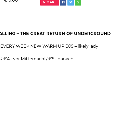
€
0.00
MAP
LLING – THE GREAT RETURN OF UNDERGROUND
: EVERY WEEK NEW WARM UP DJS – likely lady
K €4.- vor Mitternacht/ €5.- danach