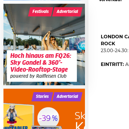
Vorverkauf
Festivals
Advertorial
LONDON CA
ROCK
23.00-24.30
Hoch hinaus am FQ26:
Sky Gondel & 360°-
EINTRITT:
A
Video-Rooftop-Stage
powered by Raiffeisen Club
Stories
Advertorial