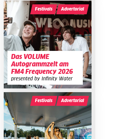
Festivals
Advertorial
Das VOLUME
Autogrammzelt am
FM4 Frequency 2026
presented by Infinity Water
Festivals
Advertorial