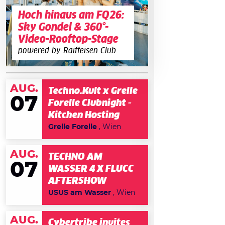
Hoch hinaus am FQ26:
Sky Gondel & 360°-
Video-Rooftop-Stage
powered by Raiffeisen Club
AUG.
Techno.Kult x Grelle
07
Forelle Clubnight -
Kitchen Hosting
Grelle Forelle
, Wien
AUG.
TECHNO AM
07
WASSER 4 X FLUCC
AFTERSHOW
USUS am Wasser
, Wien
AUG.
Cybertribe invites