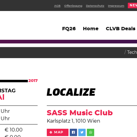
NE
AGB
Offenlegung
Datenschutz
Impressum
FQ26
Home
CLVB Deals
Tec
2017
LOCALIZE
MSTAG
I
 Uhr
SASS Music Club
 Uhr
Karlsplatz 1, 1010 Wien
€
10.00
MAP