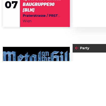
07
BAUGRUPPE90
[BLN]
Praterstrasse / PRST
,
Wien
Party
29
20
SAMSTAG
SA
AUGUST
MA
Metal on the Hill 2026
Schlossbergbühne Kasematten
Einlass:
10:00