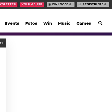
WSLETTER
VOLUME B2B
EINLOGGEN
REGISTRIEREN
Events
Fotos
Win
Music
Games
hno