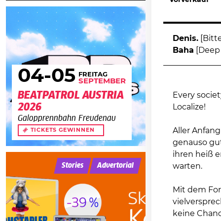
Vorverkauf
Denis.
[Bitt
Baha
[Deep
04
-05
FREITAG
SEPTEMBER
BEATPATROL AUSTRIA
Every societ
2026
Localize!
Galopprennbahn Freudenau
Aller Anfang
TICKETS GEWINNEN
genauso gut
ihren heiß 
Stories
Advertorial
warten.
Mit dem For
vielverspre
keine Chance