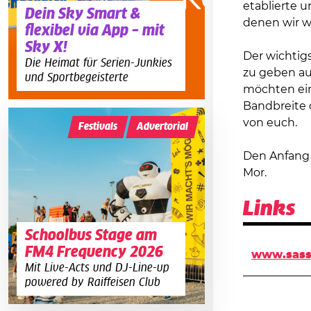
etablierte 
Dein Sky Smart &
denen wir w
flexibel via App – mit
Sky X!
Der wichtigs
Die Heimat für Serien-Junkies
zu geben aus
und Sportbegeisterte
möchten ein
Bandbreite 
von euch.
Festivals
Advertorial
Den Anfang 
Mor.
Links
Schoolbus Stage am
FM4 Frequency 2026
www.sass
Mit Live-Acts und DJ-Line-up
powered by Raiffeisen Club