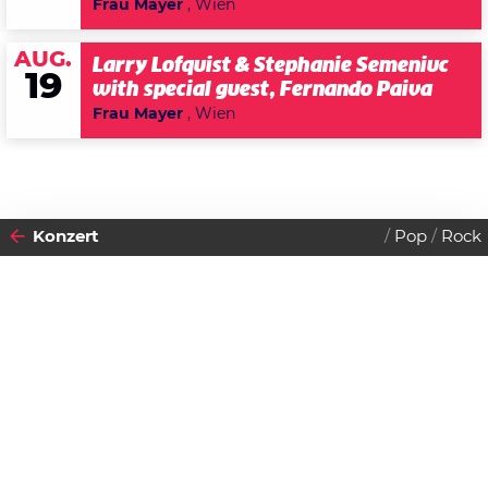
Frau Mayer
, Wien
AUG.
Larry Lofquist & Stephanie Semeniuc
19
with special guest, Fernando Paiva
Frau Mayer
, Wien
Konzert
Pop
Rock
2019
09
SAMSTAG
FEBRUAR
Datenschutzerklärung
Zustimmen
Mighty Oaks