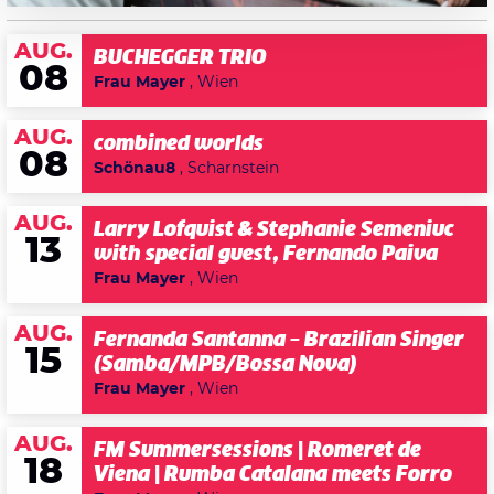
AUG.
BUCHEGGER TRIO
08
Frau Mayer
, Wien
AUG.
combined worlds
08
Schönau8
, Scharnstein
AUG.
Larry Lofquist & Stephanie Semeniuc
13
with special guest, Fernando Paiva
Frau Mayer
, Wien
AUG.
Fernanda Santanna – Brazilian Singer
15
(Samba/MPB/Bossa Nova)
Frau Mayer
, Wien
AUG.
FM Summersessions | Romeret de
18
Viena | Rumba Catalana meets Forro