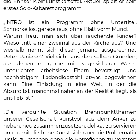
die Ennser Kleinkunstkartoffel. Aktuell spielt er sein
erstes Solo-Kabarettprogramm.
„INTRO ist ein Programm ohne Untertitel.
Schnörkellos, gerade raus, ohne Blatt vorm Mund.
Warum freut man sich über rauchende Kinder?
Wieso tritt einer zweimal aus der Kirche aus? Und
weshalb nennt sich dieser jemand ausgerechnet
Peter Panierer? Vielleicht aus den selben Gründen,
aus denen er gerne mit kugelsicherer Weste
unterrichtet, arbeitslose Eltern bevorzugt und
nachhaltigem Ladendiebstahl etwas abgewinnen
kann. Eine Einladung in eine Welt, in der die
Absurdität manchmal näher an der Realität liegt, als
uns lieb ist.“
„Die verquirlte Situation Brennpunktthemen
unserer Gesellschaft kunstvoll aus dem Anker zu
heben, neu zusammenzusetzen, delikat zu servieren
und damit die hohe Kunst sich über die Problematik
lustig zu machen ohne die Betroffenen zu verraten