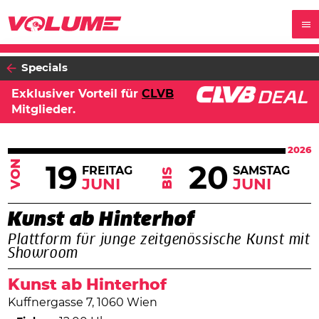
Specials
Exklusiver Vorteil für
CLVB
Mitglieder.
2026
VON
19
20
FREITAG
SAMSTAG
BIS
JUNI
JUNI
Kunst ab Hinterhof
Plattform für junge zeitgenössische Kunst mit
Showroom
Kunst ab Hinterhof
Kuffnergasse 7, 1060 Wien