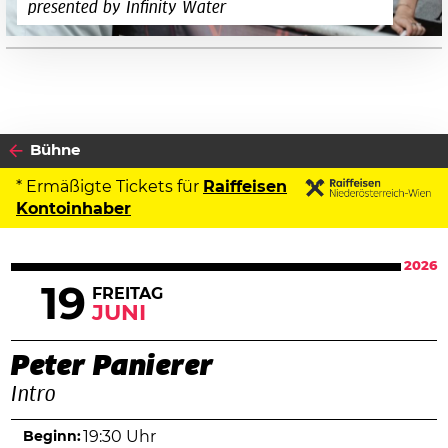
presented by Infinity Water
Bühne
* Ermäßigte Tickets für
Raiffeisen
Kontoinhaber
2026
19
FREITAG
JUNI
Peter Panierer
Intro
Beginn:
19:30 Uhr