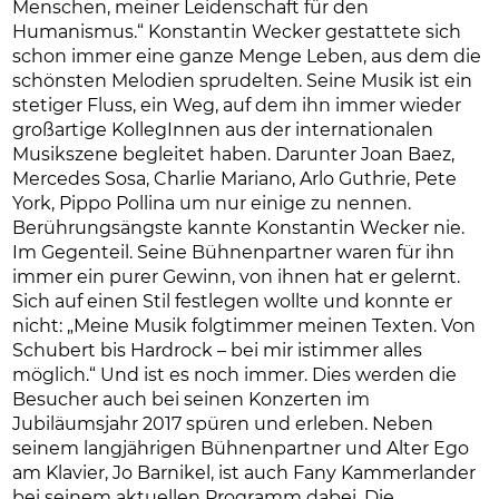
Menschen, meiner Leidenschaft für den
Humanismus.“ Konstantin Wecker gestattete sich
schon immer eine ganze Menge Leben, aus dem die
schönsten Melodien sprudelten. Seine Musik ist ein
stetiger Fluss, ein Weg, auf dem ihn immer wieder
großartige KollegInnen aus der internationalen
Musikszene begleitet haben. Darunter Joan Baez,
Mercedes Sosa, Charlie Mariano, Arlo Guthrie, Pete
York, Pippo Pollina um nur einige zu nennen.
Berührungsängste kannte Konstantin Wecker nie.
Im Gegenteil. Seine Bühnenpartner waren für ihn
immer ein purer Gewinn, von ihnen hat er gelernt.
Sich auf einen Stil festlegen wollte und konnte er
nicht: „Meine Musik folgtimmer meinen Texten. Von
Schubert bis Hardrock – bei mir istimmer alles
möglich.“ Und ist es noch immer. Dies werden die
Besucher auch bei seinen Konzerten im
Jubiläumsjahr 2017 spüren und erleben. Neben
seinem langjährigen Bühnenpartner und Alter Ego
am Klavier, Jo Barnikel, ist auch Fany Kammerlander
bei seinem aktuellen Programm dabei. Die