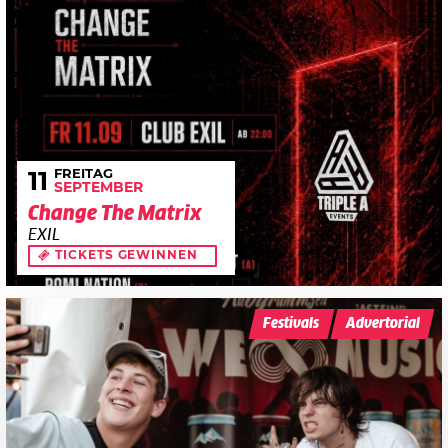
FREITAG
11
SEPTEMBER
Change The Matrix
EXIL
TICKETS GEWINNEN
Festivals
Advertorial