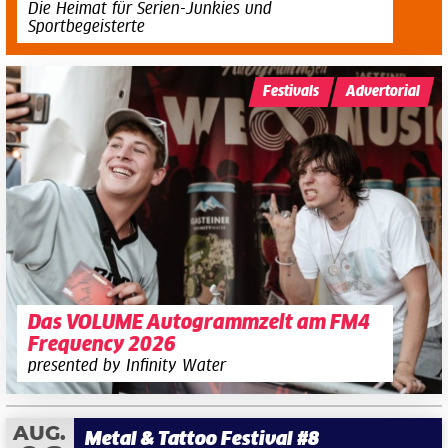
Die Heimat für Serien-Junkies und
Sportbegeisterte
Festivals
Advertorial
Das VOLUME Autogrammzelt am FM4
Frequency 2026
presented by Infinity Water
AUG.
Metal & Tattoo Festival #8