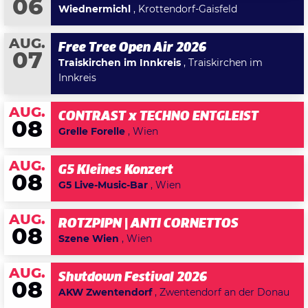
06
Wiednermichl
, Krottendorf-Gaisfeld
AUG.
Free Tree Open Air 2026
07
Traiskirchen im Innkreis
, Traiskirchen im
Innkreis
AUG.
CONTRAST x TECHNO ENTGLEIST
08
Grelle Forelle
, Wien
AUG.
G5 Kleines Konzert
08
G5 Live-Music-Bar
, Wien
AUG.
ROTZPIPN | ANTI CORNETTOS
08
Szene Wien
, Wien
AUG.
Shutdown Festival 2026
08
AKW Zwentendorf
, Zwentendorf an der Donau