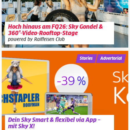
Hoch hinaus am FQ26: Sky Gondel &
360°-Video-Rooftop-Stage
powered by Raiffeisen Club
Stories
Advertorial
Dein Sky Smart & flexibel via App –
mit Sky X!