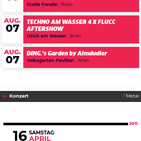
Grelle Forelle
, Wien
AUG.
TECHNO AM WASSER 4 X FLUCC
07
AFTERSHOW
USUS am Wasser
, Wien
AUG.
DING.'s Garden by Almdudler
07
Volksgarten Pavillon
, Wien
Konzert
Metal
2011
16
SAMSTAG
APRIL