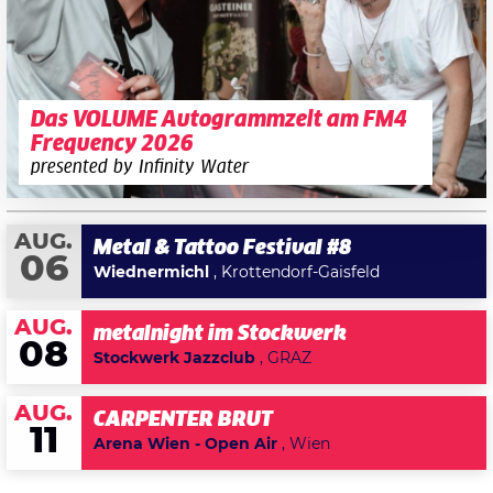
Das VOLUME Autogrammzelt am FM4
Frequency 2026
presented by Infinity Water
AUG.
Metal & Tattoo Festival #8
06
Wiednermichl
, Krottendorf-Gaisfeld
AUG.
metalnight im Stockwerk
08
Stockwerk Jazzclub
, GRAZ
AUG.
CARPENTER BRUT
11
Arena Wien - Open Air
, Wien