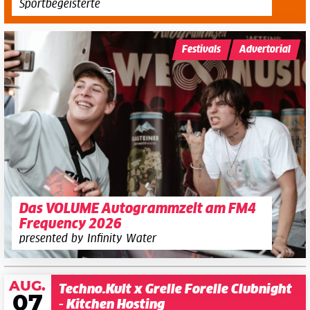
Sportbegeisterte
Festivals
Advertorial
Das VOLUME Autogrammzelt am FM4
Frequency 2026
presented by Infinity Water
AUG.
Techno.Kult x Grelle Forelle Clubnight
07
- Kitchen Hosting