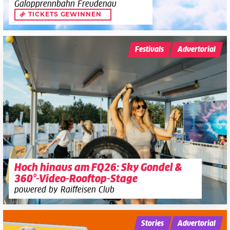
Galopprennbahn Freudenau
TICKETS GEWINNEN
Festivals
Advertorial
Hoch hinaus am FQ26: Sky Gondel &
360°-Video-Rooftop-Stage
powered by Raiffeisen Club
Stories
Advertorial