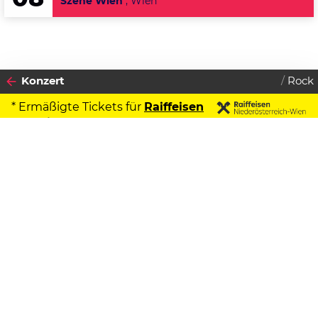
Szene Wien
, Wien
Konzert
Rock
* Ermäßigte Tickets für
Raiffeisen
Kontoinhaber
2026
Datenschutzerklärung
29
SONNTAG
MÄRZ
Zustimmen
Franz Ferdinand
"Greater Glasgow European Cultural
Exchange 2026"
Einlass:
18:30 Uhr
Beginn:
20:00 Uhr