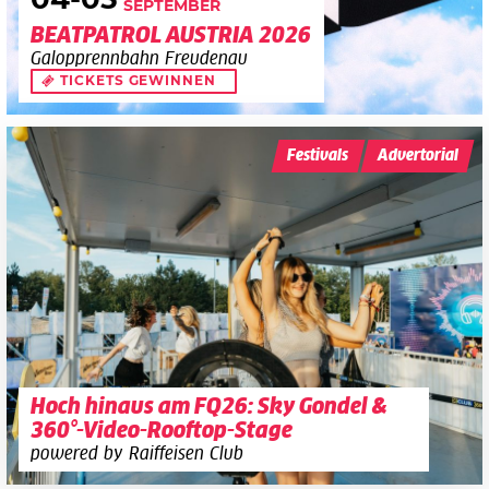
04
-05
SEPTEMBER
BEATPATROL AUSTRIA 2026
Galopprennbahn Freudenau
TICKETS GEWINNEN
Festivals
Advertorial
Hoch hinaus am FQ26: Sky Gondel &
360°-Video-Rooftop-Stage
powered by Raiffeisen Club