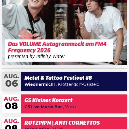
Das VOLUME Autogrammzelt am FM4
Frequency 2026
presented by Infinity Water
AUG.
Metal & Tattoo Festival #8
06
Wiednermichl
, Krottendorf-Gaisfeld
AUG.
G5 Kleines Konzert
08
G5 Live-Music-Bar
, Wien
AUG.
ROTZPIPN | ANTI CORNETTOS
08