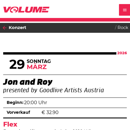
Konzert
Rock
2026
29
SONNTAG
MÄRZ
Jon and Roy
presented by Goodlive Artists Austria
Beginn:
20:00 Uhr
Vorverkauf
€
32.90
Flex