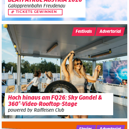
BEATPATROL AUSTRIA 2026
Galopprennbahn Freudenau
TICKETS GEWINNEN
Festivals
Advertorial
Hoch hinaus am FQ26: Sky Gondel &
360°-Video-Rooftop-Stage
powered by Raiffeisen Club