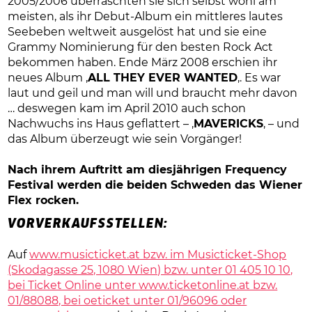
2005/2006 überraschten sie sich selbst wohl am
meisten, als ihr Debut-Album ein mittleres lautes
Seebeben weltweit ausgelöst hat und sie eine
Grammy Nominierung für den besten Rock Act
bekommen haben. Ende März 2008 erschien ihr
neues Album ‚
ALL THEY EVER WANTED
‚. Es war
laut und geil und man will und braucht mehr davon
… deswegen kam im April 2010 auch schon
Nachwuchs ins Haus geflattert – ‚
MAVERICKS
‚ – und
das Album überzeugt wie sein Vorgänger!
Nach ihrem Auftritt am diesjährigen Frequency
Festival werden die beiden Schweden das Wiener
Flex rocken.
VORVERKAUFSSTELLEN:
Auf
www.musicticket.at bzw. im Musicticket-Shop
(Skodagasse 25, 1080 Wien) bzw. unter 01 405 10 10,
bei Ticket Online unter
www.ticketonline.at bzw.
01/88088, bei oeticket unter 01/96096 oder