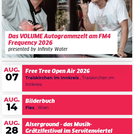
Das VOLUME Autogrammzelt am FM4
Frequency 2026
presented by Infinity Water
AUG.
Free Tree Open Air 2026
07
Traiskirchen im Innkreis
, Traiskirchen im
Innkreis
AUG.
Bilderbuch
14
Flex
, Wien
AUG.
Alserground - das Musik-
28
Grätzlfestival im Servitenviertel