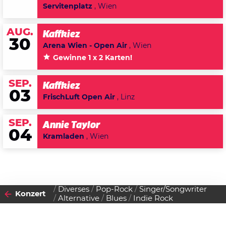
Servitenplatz
, Wien
AUG.
Kaffkiez
30
Arena Wien - Open Air
, Wien
Gewinne 1 x 2 Karten!
SEP.
Kaffkiez
03
FrischLuft Open Air
, Linz
SEP.
Annie Taylor
04
Kramladen
, Wien
Diverses
Pop-Rock
Singer/Songwriter
Konzert
Alternative
Blues
Indie Rock