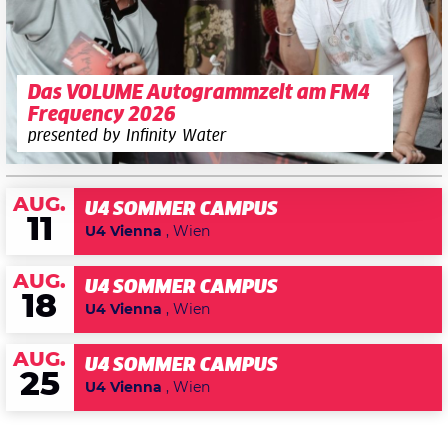
Das VOLUME Autogrammzelt am FM4
Frequency 2026
presented by Infinity Water
AUG.
U4 SOMMER CAMPUS
11
U4 Vienna
, Wien
AUG.
U4 SOMMER CAMPUS
18
U4 Vienna
, Wien
AUG.
U4 SOMMER CAMPUS
25
U4 Vienna
, Wien