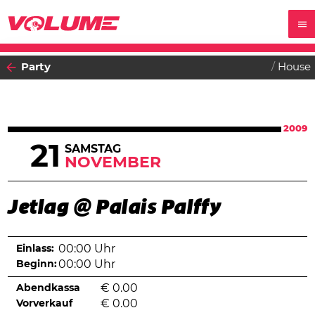
Party
House
2009
21
SAMSTAG
NOVEMBER
Jetlag @ Palais Palffy
Einlass:
00:00 Uhr
Beginn:
00:00 Uhr
Abendkassa
€
0.00
Vorverkauf
€
0.00