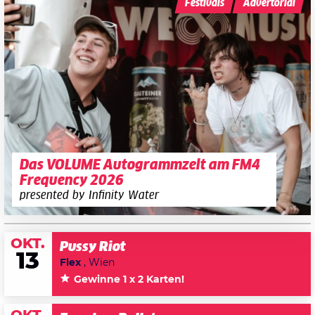
Festivals
Advertorial
Das VOLUME Autogrammzelt am FM4
Frequency 2026
presented by Infinity Water
OKT.
Pussy Riot
13
Flex
, Wien
Gewinne 1 x 2 Karten!