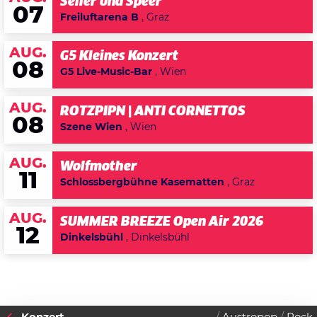
Seiler und Speer
07
Freiluftarena B
, Graz
AUG.
G5 Kleines Konzert
08
G5 Live-Music-Bar
, Wien
AUG.
ROTZPIPN | ANTI CORNETTOS
08
Szene Wien
, Wien
AUG.
Wolfmother
11
Schlossbergbühne Kasematten
, Graz
AUG.
SUMMER BREEZE Open Air 2026
12
Dinkelsbühl
, Dinkelsbühl