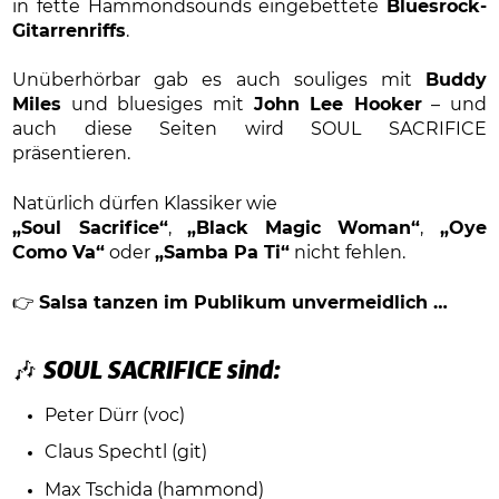
in fette Hammondsounds eingebettete
Bluesrock-
Gitarrenriffs
.
Unüberhörbar gab es auch souliges mit
Buddy
Miles
und bluesiges mit
John Lee Hooker
– und
auch diese Seiten wird SOUL SACRIFICE
präsentieren.
Natürlich dürfen Klassiker wie
„Soul Sacrifice“
,
„Black Magic Woman“
,
„Oye
Como Va“
oder
„Samba Pa Ti“
nicht fehlen.
👉
Salsa tanzen im Publikum unvermeidlich …
🎶
SOUL SACRIFICE sind:
Peter Dürr (voc)
Claus Spechtl (git)
Max Tschida (hammond)