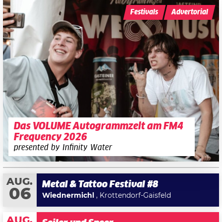
Festivals
Advertorial
Das VOLUME Autogrammzelt am FM4
Frequency 2026
presented by Infinity Water
AUG.
Metal & Tattoo Festival #8
06
Wiednermichl
, Krottendorf-Gaisfeld
AUG.