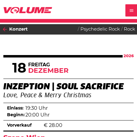
Konzert
Psychedelic Rock
Rock
2026
18
FREITAG
DEZEMBER
INZEPTION | SOUL SACRIFICE
Love, Peace & Merry Christmas
Einlass:
19:30 Uhr
Beginn:
20:00 Uhr
Vorverkauf
€
28.00